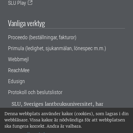
SLU Play
Vanliga verktyg
Proceedo (beställningar, fakturor)
Primula (ledighet, sjukanmälan, lönespec m.m.)
Webbmejl
ReachMee
Edusign
Protokoll och beslutslistor
SLU, Sveriges lantbruksuniversitet, har
verksamhet över hela Sverige. Huvudorter är
Denna webbplats använder kakor (cookies), som lagras i din
Alnarp, Uppsala och Umeå.
SLU är
webbläsare. Vissa kakor är nödvändiga för att webbplatsen
miljöcertifierat enligt ISO 14001. •
Telefon:
ska fungera korrekt. Andra är valbara.
018-67 10 00 • Org nr: 202100-2817 •
Om