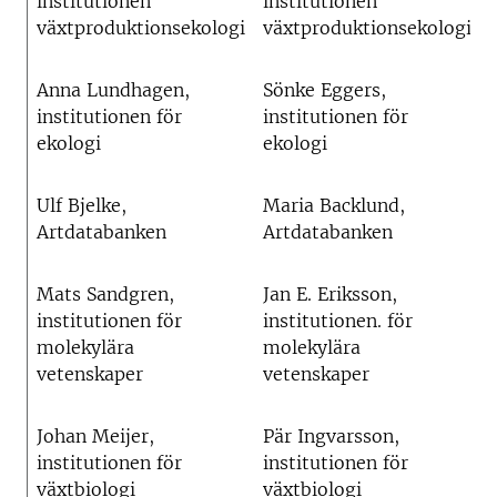
institutionen
institutionen
växtproduktionsekologi
växtproduktionsekologi
Anna Lundhagen,
Sönke Eggers,
institutionen för
institutionen för
ekologi
ekologi
Ulf Bjelke,
Maria Backlund,
Artdatabanken
Artdatabanken
Mats Sandgren,
Jan E. Eriksson,
institutionen för
institutionen. för
molekylära
molekylära
vetenskaper
vetenskaper
Johan Meijer,
Pär Ingvarsson,
institutionen för
institutionen för
växtbiologi
växtbiologi