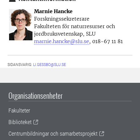
Marnie Hancke
Forskningssekreterare
Fakulteten för naturresurser och
jordbruksvetenskap, SLU
marnie.hancke@slu.se
, 018-67 11 81
SIDANSVARIG:
LI.GESSBO@SLU.SE
Organisationsenheter
Fakulteter
Biblioteket
Centrumbildningar och samarbetsprojekt