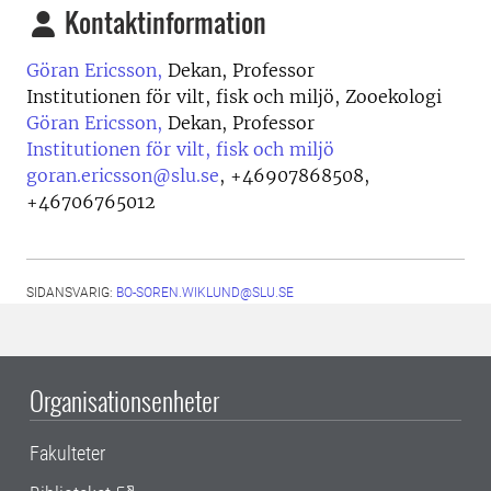
Kontaktinformation
Göran Ericsson,
Dekan, Professor
Institutionen för vilt, fisk och miljö, Zooekologi
Göran Ericsson,
Dekan, Professor
Institutionen för vilt, fisk och miljö
goran.ericsson@slu.se
,
+46907868508,
+46706765012
SIDANSVARIG:
BO-SOREN.WIKLUND@SLU.SE
Organisationsenheter
Fakulteter