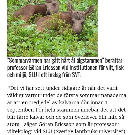
"Sommarvärmen har gått hårt åt älgstammen" berättar
professor Göran Ericsson vid institutionen för vilt, fisk
och miljö, SLU i ett inslag från SVT.
"Det vi har sett under tidigare år när det varit
väldigt varmt under de första sommarmånaderna
är att en tredjedel av kalvarna dör innan 1
september. För hela stammen innebär det att det
blir färre kalvar och de som överlever blir inte så
stora , säger Göran Ericsson som är professor i
viltekologi vid SLU (Sverige lantbruksuniversitet)