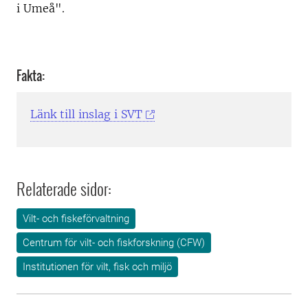
i Umeå".
Fakta:
Länk till inslag i SVT
Relaterade sidor:
Vilt- och fiskeförvaltning
Centrum för vilt- och fiskforskning (CFW)
Institutionen för vilt, fisk och miljö