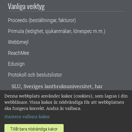
Vanliga verktyg
Proceedo (beställningar, fakturor)
Primula (ledighet, sjukanmälan, lönespec m.m.)
Webbmejl
ReachMee
Edusign
Protokoll och beslutslistor
SLU, Sveriges lantbruksuniversitet, har
verksamhet över hela Sverige. Huvudorter är
Denna webbplats använder kakor (cookies), som lagras i din
Alnarp, Uppsala och Umeå.
SLU är
webbläsare. Vissa kakor är nödvändiga för att webbplatsen
miljöcertifierat enligt ISO 14001. •
Telefon:
ska fungera korrekt. Andra är valbara.
018-67 10 00 • Org nr: 202100-2817 •
Om
Hantera valbara kakor
medarbetarwebben
•
SLU:s fakturaadress
•
Om SLU:s webbplatser
•
Vid KRIS
Tillåt bara nödvändiga kakor