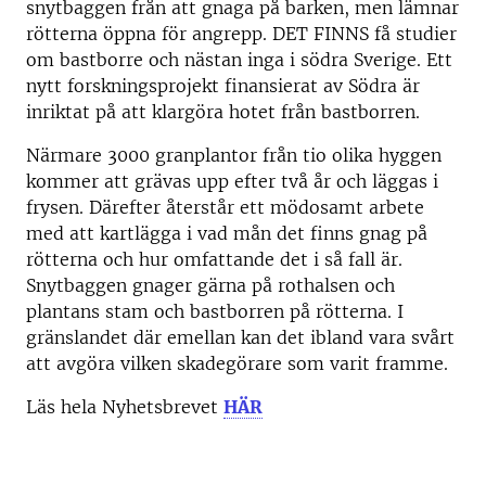
snytbaggen från att gnaga på barken, men lämnar
rötterna öppna för angrepp. DET FINNS få studier
om bastborre och nästan inga i södra Sverige. Ett
nytt forskningsprojekt finansierat av Södra är
inriktat på att klargöra hotet från bastborren.
Närmare 3000 granplantor från tio olika hyggen
kommer att grävas upp efter två år och läggas i
frysen. Därefter återstår ett mödosamt arbete
med att kartlägga i vad mån det finns gnag på
rötterna och hur omfattande det i så fall är.
Snytbaggen gnager gärna på rothalsen och
plantans stam och bastborren på rötterna. I
gränslandet där emellan kan det ibland vara svårt
att avgöra vilken skadegörare som varit framme.
Läs hela Nyhetsbrevet
HÄR