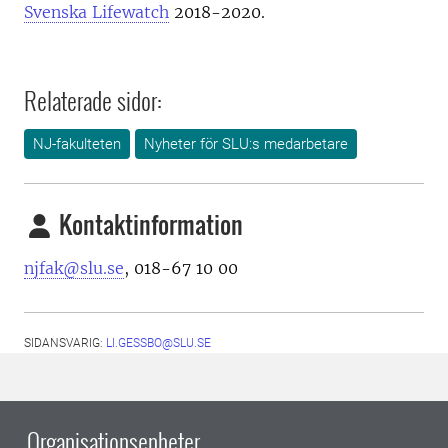
Svenska Lifewatch
2018-2020.
Relaterade sidor:
NJ-fakulteten
Nyheter för SLU:s medarbetare
Kontaktinformation
njfak@slu.se
, 018-67 10 00
SIDANSVARIG:
LI.GESSBO@SLU.SE
Organisationsenheter