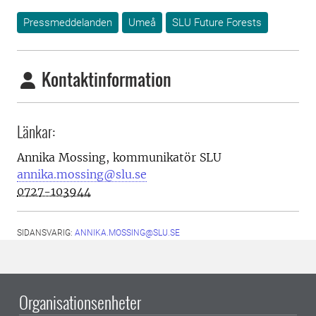
Pressmeddelanden
Umeå
SLU Future Forests
Kontaktinformation
Länkar:
Annika Mossing,
kommunikatör
SLU
annika.mossing@slu.se
0727-103944
SIDANSVARIG:
ANNIKA.MOSSING@SLU.SE
Organisationsenheter