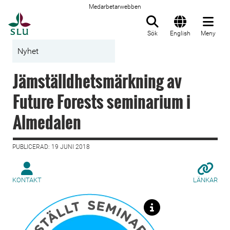
Medarbetarwebben
Till startsida
Sök
English
Meny
Nyhet
Jämställdhetsmärkning av
Future Forests seminarium i
Almedalen
PUBLICERAD: 19 JUNI 2018
KONTAKT
LÄNKAR