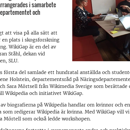
rrangerades i samarbete
epartementet och
gt att visa på alla sätt att
 en plats i skogsforskning
ng. WikiGap är en del av
ran Ståhl, dekan vid
en, SLU.
första del samlade ett hundratal anställda och studente
elene Holstein, departementsråd på Näringsdepartemente
och Sara Mörtsell från Wikimedia Sverige som berättade
ll Wikipedia och initiativet WikiGap.
v biografierna på Wikipedia handlar om kvinnor och en
iga som redigerar Wikipedia är kvinna. Med WikiGap vill vi
ra Mörtell som också ledde workshopen.