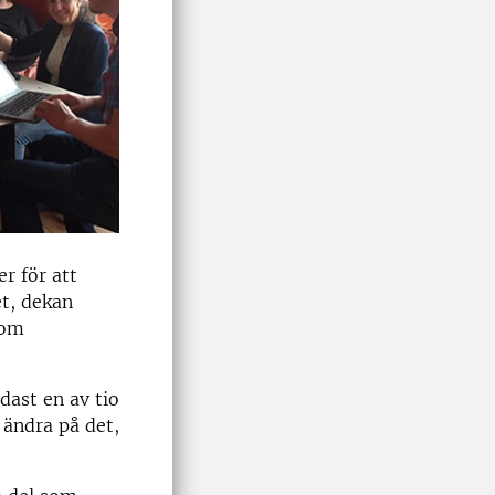
r för att
t, dekan
 om
dast en av tio
 ändra på det,