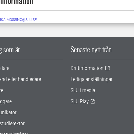
information
IKA.MOSSING@SLU.SE
ig som är
Senaste nytt från
edare
Driftinformation
and eller handledare
Lediga anställningar
re
SLU i media
ggare
SLU Play
nikatör
studierektor