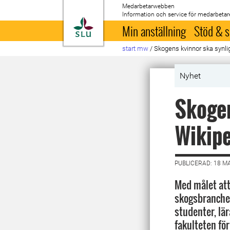
Medarbetarwebben
Information och service för medarbetar
Till startsida
Min anställning
Stöd & s
start mw
/
Skogens kvinnor ska synli
Nyhet
Skogen
Wikip
PUBLICERAD: 18 M
Med målet att
skogsbranchen
studenter, lä
fakulteten fö