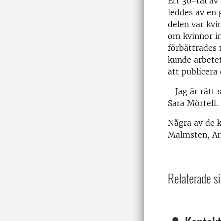
Ett 30-tal av
leddes av en 
delen var kvi
om kvinnor i
förbättrades 
kunde arbete
att publicera
- Jag är rätt 
Sara Mörtell.
Några av de k
Malmsten, Ann
Relaterade si