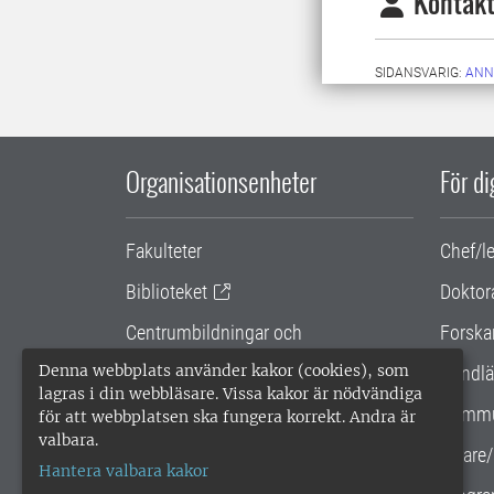
Kontakt
SIDANSVARIG:
ANN
Organisationsenheter
För d
Fakulteter
Chef/l
Biblioteket
Doktor
Centrumbildningar och
Forska
samarbetsprojekt
Denna webbplats använder kakor (cookies), som
Handlä
lagras i din webbläsare. Vissa kakor är nödvändiga
Gemensamma verksamhetsstödet
Kommu
för att webbplatsen ska fungera korrekt. Andra är
valbara.
SLU Holding
Lärare/
Hantera valbara kakor