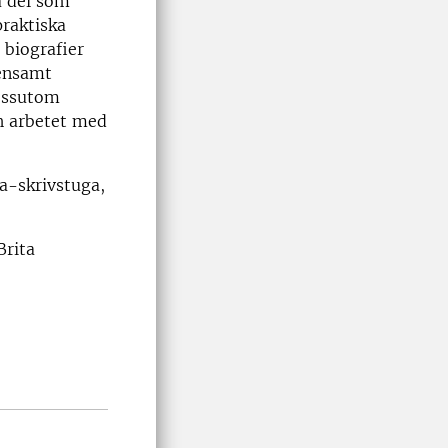
a del som
praktiska
 biografier
ensamt
Dessutom
h arbetet med
ia-skrivstuga,
Brita