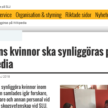
e på SLU
ervice
Organisation & styrning
Riktade sidor
Nyhet
ggöras på Wikipedia
s kvinnor ska synliggöras 
edia
AJ 2018
 synliggöra kvinnor inom
 samlades igår forskare,
rare och annan personal vid
r skogsvetenskap vid SLU.