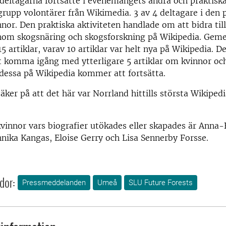
 deltagarna fortsatte i evenemangets andra och praktisk
grupp volontärer från Wikimedia. 3 av 4 deltagare i den 
nnor. Den praktiska aktiviteten handlade om att bidra till
nom skogsnäring och skogsforskning på Wikipedia. Gem
15 artiklar, varav 10 artiklar var helt nya på Wikipedia. 
t komma igång med ytterligare 5 artiklar om kvinnor oc
 dessa på Wikipedia kommer att fortsätta.
säker på att det här var Norrland hittills största Wikiped
vinnor vars biografier utökades eller skapades är Anna-
ika Kangas, Eloise Gerry och Lisa Sennerby Forsse.
dor:
Pressmeddelanden
Umeå
SLU Future Forests