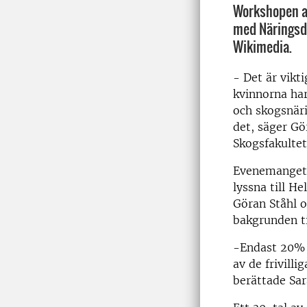
Workshopen a
med Näringsd
Wikimedia.
- Det är vikti
kvinnorna har
och skogsnäri
det, säger Gö
Skogsfakultet
Evenemangets 
lyssna till H
Göran Ståhl 
bakgrunden ti
-Endast 20% a
av de frivill
berättade Sa