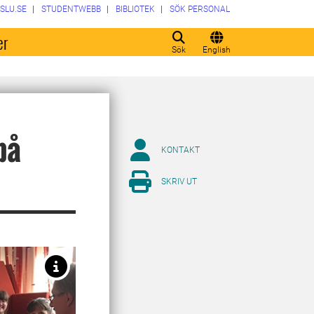
SLU.SE
STUDENTWEBB
BIBLIOTEK
SÖK PERSONAL
er
Sök
English
på
KONTAKT
SKRIV UT