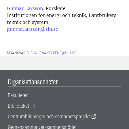
Gunnar Larsson,
Forskare
Institutionen för energi och teknik, Lantbrukets
teknik och system
gunnar.larsson@slu.se
,
SIDANSVARIG:
EVA-LENA.SELFENE@SLU.SE
Organisationsenheter
Fakulteter
Biblioteket
Centrumbildningar och samarbetsprojekt
Gemensamma verksamhetsstödet