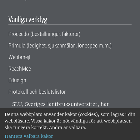
Vanliga verktyg
Proceedo (beställningar, fakturor)
Primula (ledighet, sjukanmälan, lönespec m.m.)
Webbmejl
ReachMee
Edusign
Protokoll och beslutslistor
SLU, Sveriges lantbruksuniversitet, har
verksamhet över hela Sverige. Huvudorter är
Denna webbplats använder kakor (cookies), som lagras i din
Alnarp, Uppsala och Umeå.
SLU är
webbläsare. Vissa kakor är nödvändiga för att webbplatsen
miljöcertifierat enligt ISO 14001. •
Telefon:
ska fungera korrekt. Andra är valbara.
018-67 10 00 • Org nr: 202100-2817 •
Om
Hantera valbara kakor