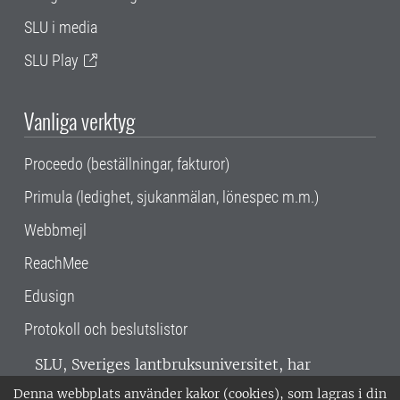
SLU i media
SLU Play
Vanliga verktyg
Proceedo (beställningar, fakturor)
Primula (ledighet, sjukanmälan, lönespec m.m.)
Webbmejl
ReachMee
Edusign
Protokoll och beslutslistor
SLU, Sveriges lantbruksuniversitet, har
verksamhet över hela Sverige. Huvudorter är
Denna webbplats använder kakor (cookies), som lagras i din