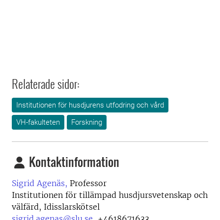
Relaterade sidor:
Institutionen för husdjurens utfodring och vård
VH-fakulteten
Forskning
Kontaktinformation
Sigrid Agenäs,
Professor
Institutionen för tillämpad husdjursvetenskap och
välfärd, Idisslarskötsel
sigrid.agenas@slu.se
,
+4618671633,