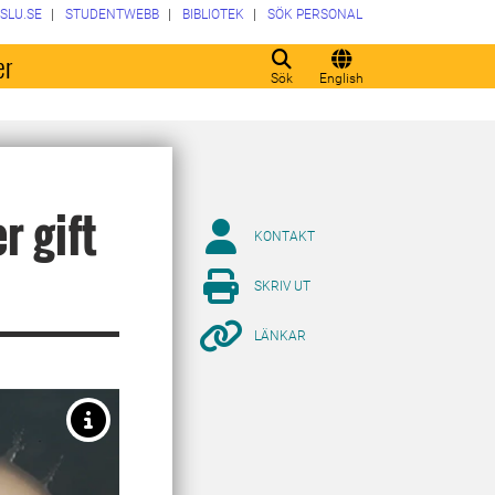
SLU.SE
STUDENTWEBB
BIBLIOTEK
SÖK PERSONAL
er
Sök
English
r gift
KONTAKT
SKRIV UT
LÄNKAR