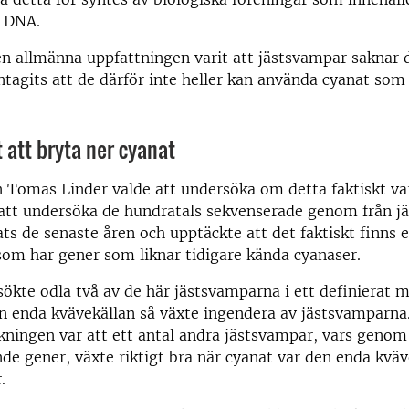
h DNA.
den allmänna uppfattningen varit att jästsvampar saknar
ntagits att de därför inte heller kan använda cyanat som
t att bryta ner cyanat
 Tomas Linder valde att undersöka om detta faktiskt var
att undersöka de hundratals sekvenserade genom från j
ts de senaste åren och upptäckte att det faktiskt finns e
om har gener som liknar tidigare kända cyanaser.
sökte odla två av de här jästsvamparna i ett definierat
en enda kvävekällan så växte ingendera av jästsvamparn
kningen var att ett antal andra jästsvampar, vars genom 
de gener, växte riktigt bra när cyanat var den enda kväv
.