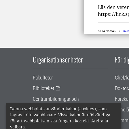
Läs den veten
https://link.
SIDANSVARIG:
CAJ
Organisationsenheter
För d
Fakulteter
Chef/l
Biblioteket
Doktor
Centrumbildningar och
Forska
samarbetsprojekt
Denna webbplats använder kakor (cookies), som
Handlä
lagras i din webbläsare. Vissa kakor är nödvändiga
Gemensamma verksamhetsstödet
Kommu
för att webbplatsen ska fungera korrekt. Andra är
valbara.
SLU Holding