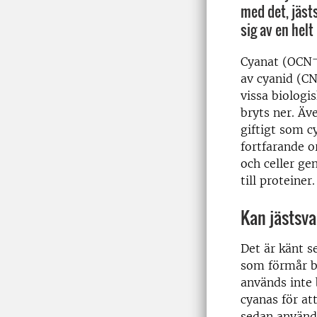
med det, jäs
sig av en helt
Cyanat (OCN
av cyanid (C
vissa biologi
bryts ner. Äv
giftigt som c
fortfarande o
och celler ge
till proteiner.
Kan jästsv
Det är känt s
som förmår br
används inte
cyanas för at
sedan använda