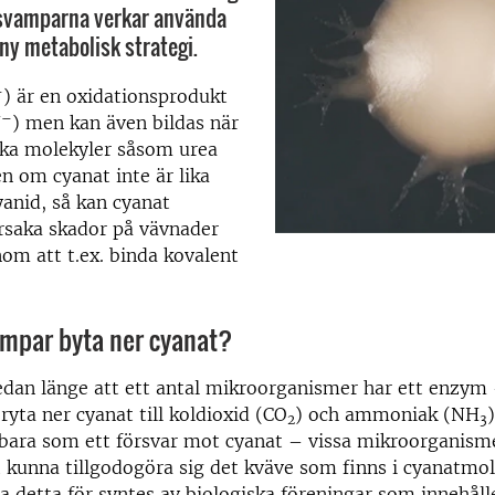
tsvamparna verkar använda
 ny metabolisk strategi.
–
) är en oxidationsprodukt
–
N
) men kan även bildas när
ska molekyler såsom urea
en om cyanat inte är lika
yanid, så kan cyanat
rsaka skador på vävnader
nom att t.ex. binda kovalent
ampar byta ner cyanat?
edan länge att ett antal mikroorganismer har ett enzym
yta ner cyanat till koldioxid (CO
) och ammoniak (NH
2
3
 bara som ett försvar mot cyanat – vissa mikroorganism
t kunna tillgodogöra sig det kväve som finns i cyanatmol
 detta för syntes av biologiska föreningar som innehålle