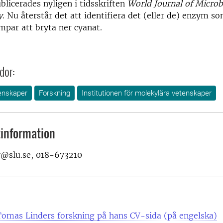
blicerades nyligen i tidsskriften
World Journal of Microb
y
. Nu återstår det att identifiera det (eller de) enzym so
mpar att bryta ner cyanat.
dor:
enskaper
Forskning
Institutionen för molekylära vetenskaper
information
@slu.se, 018-673210
omas Linders forskning på hans CV-sida (på engelska)