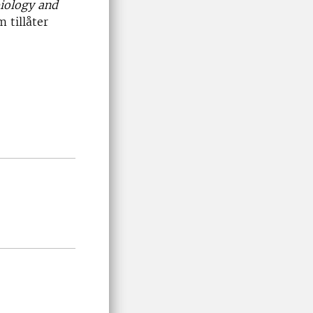
iology and
m tillåter