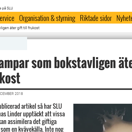
e på SLU
ervice
Organisation & styrning
Riktade sidor
Nyhet
en äter gift till frukost
ampar som bokstavligen äte
ukost
ECEMBER 2018
ublicerad artikel så har SLU
as Linder upptäckt att vissa
an assimilera det giftiga
som en kvävekälla. Inte nog