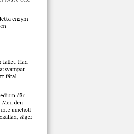
 detta enzym
 en
 fallet. Han
ästsvampar
tt fåtal
 medium där
a. Men den
inte innehöll
ekällan, säger