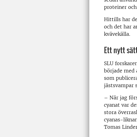
proteiner oc
Hittills har 
och det har a
kvävekälla.
Ett nytt sät
SLU forskaren
började med 
som publicera
jästsvampar s
– När jag för
cyanat var d
stora överras
cyanas-liknan
Tomas Linder