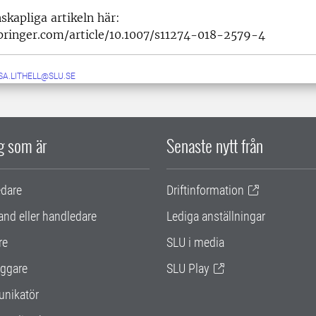
skapliga artikeln här:
springer.com/article/10.1007/s11274-018-2579-4
SA.LITHELL@SLU.SE
ig som är
Senaste nytt från
edare
Driftinformation
and eller handledare
Lediga anställningar
re
SLU i media
ggare
SLU Play
nikatör