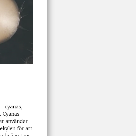
 – cyanas,
). Cyanas
er använder
ekylen för att
r kväve t.ex.