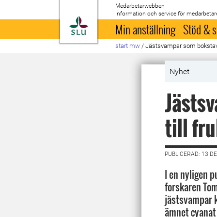
Medarbetarwebben
Information och service för medarbetar
Till startsida
Min anställning
Stöd & s
start mw
/
Jästsvampar som bokstavlig
Nyhet
Jästsv
till fr
PUBLICERAD: 13 D
I en nyligen p
forskaren Tom
jästsvampar k
ämnet cyanat 