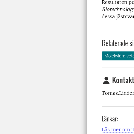
Resultaten pu
Biotechnolog
dessa jästsva
Relaterade si
Molekylära vet
Kontakt
Tomas.Linder
Länkar:
Läs mer om T