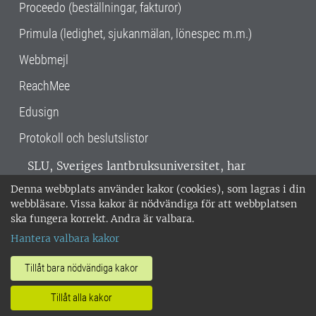
Proceedo (beställningar, fakturor)
Primula (ledighet, sjukanmälan, lönespec m.m.)
Webbmejl
ReachMee
Edusign
Protokoll och beslutslistor
SLU, Sveriges lantbruksuniversitet, har
verksamhet över hela Sverige. Huvudorter är
Denna webbplats använder kakor (cookies), som lagras i din
Alnarp, Uppsala och Umeå.
SLU är
webbläsare. Vissa kakor är nödvändiga för att webbplatsen
miljöcertifierat enligt ISO 14001. •
Telefon:
ska fungera korrekt. Andra är valbara.
018-67 10 00 • Org nr: 202100-2817 •
Om
Hantera valbara kakor
medarbetarwebben
•
SLU:s fakturaadress
•
Om SLU:s webbplatser
•
Vid KRIS
Tillåt bara nödvändiga kakor
•
Hantera kakor
•
Behandling av
Tillåt alla kakor
personuppgifter