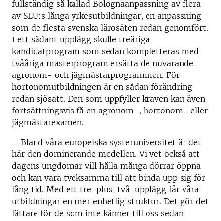
fullständig så kallad Bolognaanpassning av flera
av SLU:s långa yrkesutbildningar, en anpassning
som de flesta svenska lärosäten redan genomfört.
I ett sådant upplägg skulle treåriga
kandidatprogram som sedan kompletteras med
tvååriga masterprogram ersätta de nuvarande
agronom- och jägmästarprogrammen. För
hortonomutbildningen är en sådan förändring
redan sjösatt. Den som uppfyller kraven kan även
fortsättningsvis få en agronom-, hortonom- eller
jägmästarexamen.
– Bland våra europeiska systeruniversitet är det
här den dominerande modellen. Vi vet också att
dagens ungdomar vill hålla många dörrar öppna
och kan vara tveksamma till att binda upp sig för
lång tid. Med ett tre-plus-två-upplägg får våra
utbildningar en mer enhetlig struktur. Det gör det
lättare för de som inte känner till oss sedan