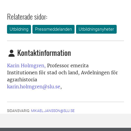
Relaterade sidor:
Utbildning
Pressmeddelanden
Utbildningsnyheter
Kontaktinformation
Karin Holmgren,
Professor emerita
Institutionen för stad och land, Avdelningen för
agrarhistoria
karin.holmgren@slu.se
,
SIDANSVARIG:
MIKAEL.JANSSON@SLU.SE