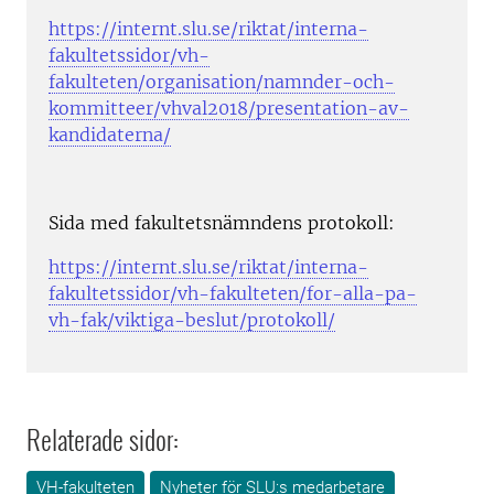
https://internt.slu.se/riktat/interna-
fakultetssidor/vh-
fakulteten/organisation/namnder-och-
kommitteer/vhval2018/presentation-av-
kandidaterna/
Sida med fakultetsnämndens protokoll:
https://internt.slu.se/riktat/interna-
fakultetssidor/vh-fakulteten/for-alla-pa-
vh-fak/viktiga-beslut/protokoll/
Relaterade sidor:
VH-fakulteten
Nyheter för SLU:s medarbetare