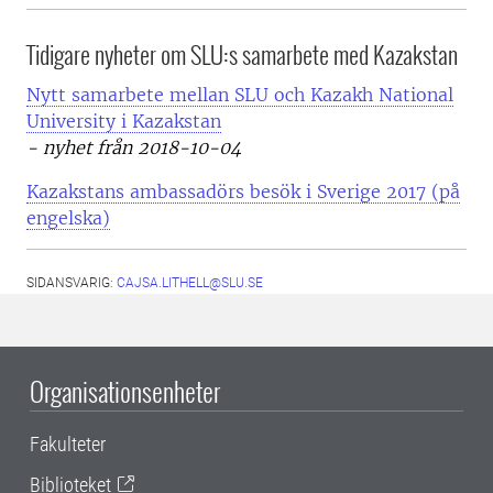
Tidigare nyheter om SLU:s samarbete med Kazakstan
Nytt samarbete mellan SLU och Kazakh National
University i Kazakstan
- nyhet från 2018-10-04
Kazakstans ambassadörs besök i Sverige 2017 (på
engelska)
SIDANSVARIG:
CAJSA.LITHELL@SLU.SE
Organisationsenheter
Fakulteter
Biblioteket