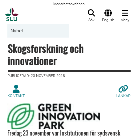
Medarbetarwebben
Till startsida
Sök
English
Meny
Nyhet
Skogsforskning och
innovationer
PUBLICERAD: 23 NOVEMBER 2018
KONTAKT
LÄNKAR
Fredag 23 november var Institutionen för sydsvensk