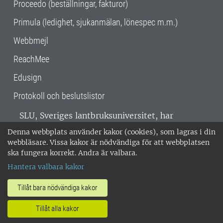
Proceedo (beställningar, fakturor)
Primula (ledighet, sjukanmälan, lönespec m.m.)
Webbmejl
ReachMee
Edusign
Protokoll och beslutslistor
SLU, Sveriges lantbruksuniversitet, har
verksamhet över hela Sverige. Huvudorter är
Denna webbplats använder kakor (cookies), som lagras i din
Alnarp, Uppsala och Umeå.
SLU är
webbläsare. Vissa kakor är nödvändiga för att webbplatsen
miljöcertifierat enligt ISO 14001. •
Telefon:
ska fungera korrekt. Andra är valbara.
018-67 10 00 • Org nr: 202100-2817 •
Om
Hantera valbara kakor
medarbetarwebben
•
SLU:s fakturaadress
•
Om SLU:s webbplatser
•
Vid KRIS
Tillåt bara nödvändiga kakor
•
Hantera kakor
•
Behandling av
Tillåt alla kakor
personuppgifter