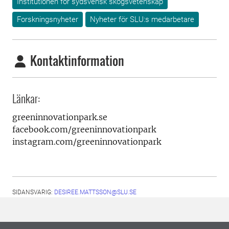
Institutionen för sydsvensk skogsvetenskap
Forskningsnyheter
Nyheter för SLU:s medarbetare
Kontaktinformation
Länkar:
greeninnovationpark.se
facebook.com/greeninnovationpark
instagram.com/greeninnovationpark
SIDANSVARIG:
DESIREE.MATTSSON@SLU.SE