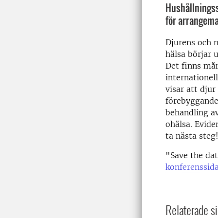
Hushållningss
för arrangema
Djurens och n
hälsa börjar
Det finns må
internationel
visar att dju
förebyggande
behandling av
ohälsa. Evide
ta nästa steg
"Save the da
konferenssid
Relaterade si