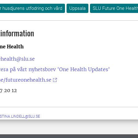
ör husdjurens utfodring och vård
Uppsala
SLU Future One Healt
information
ne Health
ehealth@slu.se
era på vårt nyhetsbrev 'One Health Updates'
e/futureonehealth.se
7 20 12
STINA.LINDELL@SLU.SE