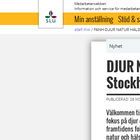
Medarbetarwebben
Information och service för medarbetar
Till startsida
Min anställning
Stöd & s
start mw
/
FANH-DJUR NATUR HÄLS
Nyhet
DJUR N
Stock
PUBLICERAD: 26 N
Välkommen ti
fokus på djur
framtidens fo
natur och häl