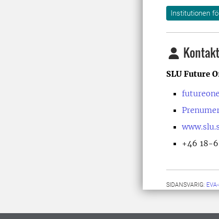
Institutionen f
Kontakt
SLU Future O
futureon
Prenumer
www.slu.s
+46 18-6
SIDANSVARIG:
EVA-