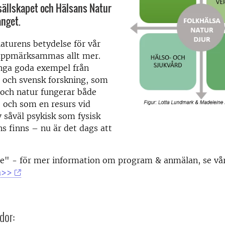
ällskapet och Hälsans Natur
nget.
aturens betydelse för vår
 uppmärksammas allt mer.
nga goda exempel från
l och svensk forskning, som
r och natur fungerar både
 och som en resurs vid
 såväl psykisk som fysisk
ns finns – nu är det dags att
!
te" - för mer information om program & anmälan, se vå
a>>
dor: