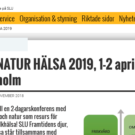
e på SLU
ervice
Organisation & styrning
Riktade sidor
Nyhet
A 2019
ATUR HÄLSA 2019, 1-2 apri
holm
OVEMBER 2018
ll en 2-dagarskonferens med
 och natur som resurs för
lkhälsa! SLU Framtidens djur,
sa står tillsammans med