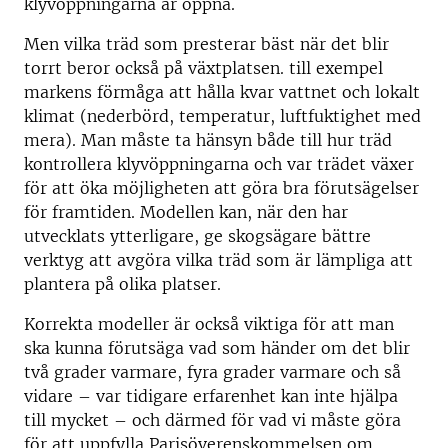
klyvöppningarna är öppna.
Men vilka träd som presterar bäst när det blir
torrt beror också på växtplatsen. till exempel
markens förmåga att hålla kvar vattnet och lokalt
klimat (nederbörd, temperatur, luftfuktighet med
mera). Man måste ta hänsyn både till hur träd
kontrollera klyvöppningarna och var trädet växer
för att öka möjligheten att göra bra förutsägelser
för framtiden. Modellen kan, när den har
utvecklats ytterligare, ge skogsägare bättre
verktyg att avgöra vilka träd som är lämpliga att
plantera på olika platser.
Korrekta modeller är också viktiga för att man
ska kunna förutsäga vad som händer om det blir
två grader varmare, fyra grader varmare och så
vidare – var tidigare erfarenhet kan inte hjälpa
till mycket – och därmed för vad vi måste göra
för att uppfylla Parisöverenskommelsen om