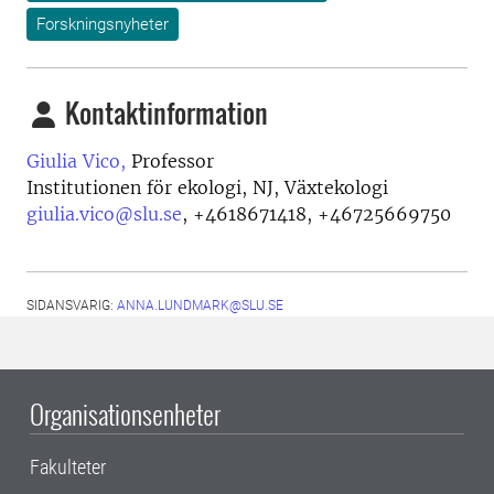
Forskningsnyheter
Kontaktinformation
Giulia Vico,
Professor
Institutionen för ekologi, NJ, Växtekologi
giulia.vico@slu.se
,
+4618671418, +46725669750
SIDANSVARIG:
ANNA.LUNDMARK@SLU.SE
Organisationsenheter
Fakulteter