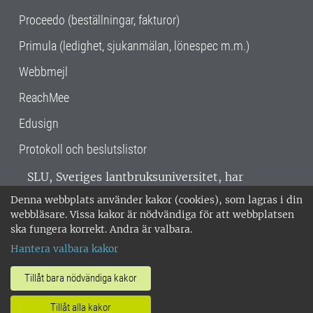
Proceedo (beställningar, fakturor)
Primula (ledighet, sjukanmälan, lönespec m.m.)
Webbmejl
ReachMee
Edusign
Protokoll och beslutslistor
SLU, Sveriges lantbruksuniversitet, har
verksamhet över hela Sverige. Huvudorter är
Denna webbplats använder kakor (cookies), som lagras i din
Alnarp, Uppsala och Umeå.
SLU är
webbläsare. Vissa kakor är nödvändiga för att webbplatsen
miljöcertifierat enligt ISO 14001. •
Telefon:
ska fungera korrekt. Andra är valbara.
018-67 10 00 • Org nr: 202100-2817 •
Om
Hantera valbara kakor
medarbetarwebben
•
SLU:s fakturaadress
•
Om SLU:s webbplatser
•
Vid KRIS
Tillåt bara nödvändiga kakor
•
Hantera kakor
•
Behandling av
Tillåt alla kakor
personuppgifter