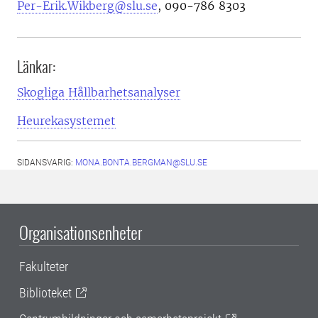
Per-Erik.Wikberg@slu.se
, 090-786 8303
Länkar:
Skogliga Hållbarhetsanalyser
Heurekasystemet
SIDANSVARIG:
MONA.BONTA.BERGMAN@SLU.SE
Organisationsenheter
Fakulteter
Biblioteket