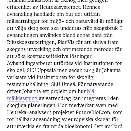
Johanna Lundström är ekolog med gedigen
erfarenhet av Heurekasystemet. Hennes
avhandling handlade om hur det utifrån
målsättningar för miljö- och naturvård är möjligt
att välja skog som ska undantas från skogsbruk. I
avhandlingen användes bland annat data från
Riksskogstaxeringen, PlanVis för att skriva fram
skogens utveckling och optimerande metoder för
att söka kostnadseffektiva lösningar.
Avhandlingsarbetet utfördes vid Institutionen för
ekologi, SLU Uppsala men sedan 2013 är Johanna
verksam vid Institutionen för skoglig
resurshushållning, SLU Umeå. För närvarande
driver Johanna ett projekt om hur
blå
målklassning
av vattendrag kan integreras i den
skogliga planeringen. Hon medverkar även med
Heureka-analyser i projektet FutureBioEcon, som
rör hållbar användning av europeiska skogar för
att utveckla en framtida bioekonomi, lett av Tord