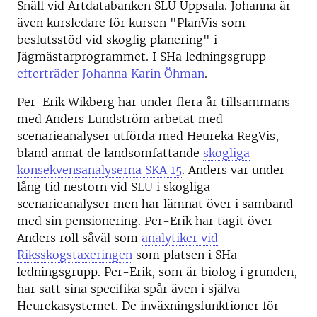
Snäll vid Artdatabanken SLU Uppsala. Johanna är
även kursledare för kursen "PlanVis som
beslutsstöd vid skoglig planering" i
Jägmästarprogrammet. I SHa ledningsgrupp
efterträder Johanna Karin Öhman
.
Per-Erik Wikberg har under flera år tillsammans
med Anders Lundström arbetat med
scenarieanalyser utförda med Heureka RegVis,
bland annat de landsomfattande
skogliga
konsekvensanalyserna SKA 15
. Anders var under
lång tid nestorn vid SLU i skogliga
scenarieanalyser men har lämnat över i samband
med sin pensionering. Per-Erik har tagit över
Anders roll såväl som
analytiker vid
Riksskogstaxeringen
som platsen i SHa
ledningsgrupp. Per-Erik, som är biolog i grunden,
har satt sina specifika spår även i själva
Heurekasystemet. De inväxningsfunktioner för