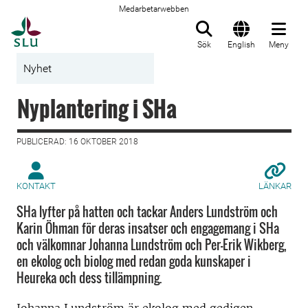
Medarbetarwebben
Till startsida
Sök
English
Meny
Nyhet
Nyplantering i SHa
PUBLICERAD: 16 OKTOBER 2018
KONTAKT
LÄNKAR
SHa lyfter på hatten och tackar Anders Lundström och
Karin Öhman för deras insatser och engagemang i SHa
och välkomnar Johanna Lundström och Per-Erik Wikberg,
en ekolog och biolog med redan goda kunskaper i
Heureka och dess tillämpning.