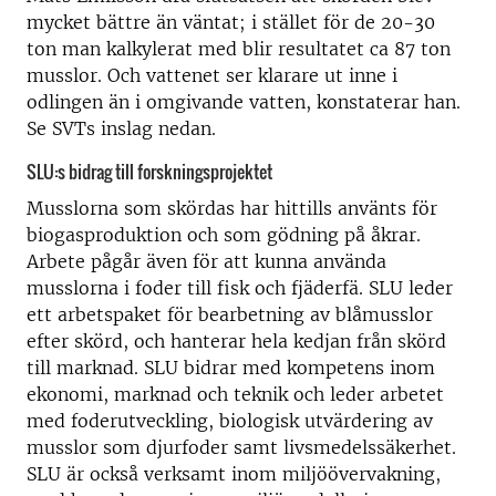
mycket bättre än väntat; i stället för de 20-30
ton man kalkylerat med blir resultatet ca 87 ton
musslor. Och vattenet ser klarare ut inne i
odlingen än i omgivande vatten, konstaterar han.
Se SVTs inslag nedan.
SLU:s bidrag till forskningsprojektet
Musslorna som skördas har hittills använts för
biogasproduktion och som gödning på åkrar.
Arbete pågår även för att kunna använda
musslorna i foder till fisk och fjäderfä. SLU leder
ett arbetspaket för bearbetning av blåmusslor
efter skörd, och hanterar hela kedjan från skörd
till marknad. SLU bidrar med kompetens inom
ekonomi, marknad och teknik och leder arbetet
med foderutveckling, biologisk utvärdering av
musslor som djurfoder samt livsmedelssäkerhet.
SLU är också verksamt inom miljöövervakning,