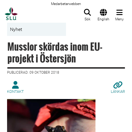
Medarbetarwebben
Till startsida
Sök
English
Meny
Nyhet
Musslor skördas inom EU-
projekt i Östersjön
PUBLICERAD: 09 OKTOBER 2018
KONTAKT
LÄNKAR