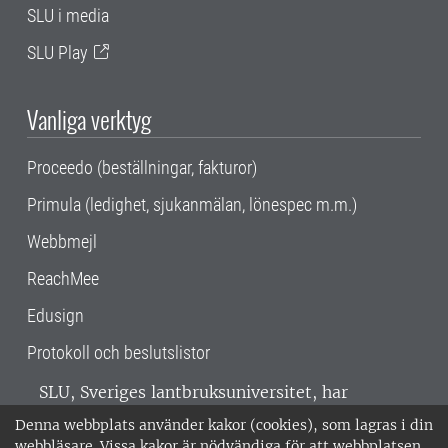
SLU i media
SLU Play
Vanliga verktyg
Proceedo (beställningar, fakturor)
Primula (ledighet, sjukanmälan, lönespec m.m.)
Webbmejl
ReachMee
Edusign
Protokoll och beslutslistor
SLU, Sveriges lantbruksuniversitet, har
verksamhet över hela Sverige. Huvudorter är
Denna webbplats använder kakor (cookies), som lagras i din
Alnarp, Uppsala och Umeå.
SLU är
webbläsare. Vissa kakor är nödvändiga för att webbplatsen