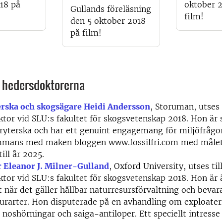
18 på
oktober 
Gullands föreläsning
film!
den 5 oktober 2018
på film!
 hedersdoktorerna
rska och skogsägare Heidi Andersson
, Storuman, utses 
tor vid SLU:s fakultet för skogsvetenskap 2018. Hon är
yterska och har ett genuint engagemang för miljöfrågor
ammans med maken bloggen www.fossilfri.com med målet 
till år 2025.
r Eleanor J. Milner-Gulland
, Oxford University, utses til
tor vid SLU:s fakultet för skogsvetenskap 2018. Hon är 
t när det gäller hållbar naturresursförvaltning och beva
urarter. Hon disputerade på en avhandling om exploater
, noshörningar och saiga-antiloper. Ett speciellt intresse 