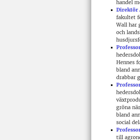
handel me
Direktör
fakultet 
Wall har 
och lands
husdjursf
Professo
hedersdok
Hennes fo
bland ann
drabbar g
Professor
hedersdok
växtprod
gröna när
bland ann
social del
Professo
till agro