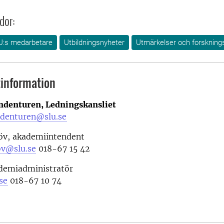
dor:
U:s medarbetare
Utbildningsnyheter
Utmärkelser och forskning
information
denturen, Ledningskansliet
denturen@slu.se
öv, akademiintendent
ov@slu.se
018-67 15 42
ademiadministratör
se
018-67 10 74