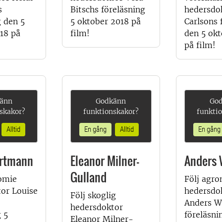
s
Bitschs föreläsning
hedersdo
g den 5
5 oktober 2018 på
Carlsons 
18 på
film!
den 5 okt
på film!
änn
Godkänn
Go
skakor?
funktionskakor?
funkti
Alltid
En gång
Alltid
En gång
ortmann
Eleanor Milner-
Anders 
Gulland
omie
Följ agr
or Louise
hedersdo
Följ skoglig
Anders W
hedersdoktor
g 5
föreläsni
Eleanor Milner-