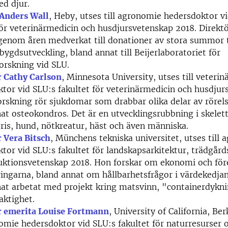
d djur.
 Anders Wall
, Heby, utses till agronomie hedersdoktor v
för veterinärmedicin och husdjursvetenskap 2018. Direkt
genom åren medverkat till donationer av stora summor t
bygdsutveckling, bland annat till Beijerlaboratoriet för
orskning vid SLU.
r Cathy Carlson
, Minnesota University, utses till veteri
tor vid SLU:s fakultet för veterinärmedicin och husdjur
rskning rör sjukdomar som drabbar olika delar av rörel
at osteokondros. Det är en utvecklingsrubbning i skelet
ris, hund, nötkreatur, häst och även människa.
 Vera Bitsch
, Münchens tekniska universitet, utses till
tor vid SLU:s fakultet för landskapsarkitektur, trädgård
uktionsvetenskap 2018. Hon forskar om ekonomi och för
ingarna, bland annat om hållbarhetsfrågor i värdekedja
at arbetat med projekt kring matsvinn, "containerdykn
aktighet.
r emerita Louise Fortmann
, University of California, Ber
nomie hedersdoktor vid SLU:s fakultet för naturresurser 