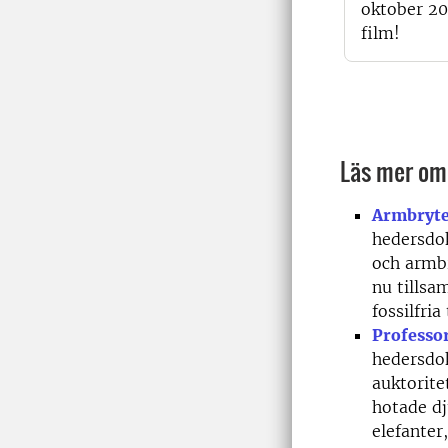
oktober 20
film!
Läs mer om
Armbryte
hedersdok
och armbr
nu tills
fossilfria 
Professo
hedersdok
auktorite
hotade dj
elefanter