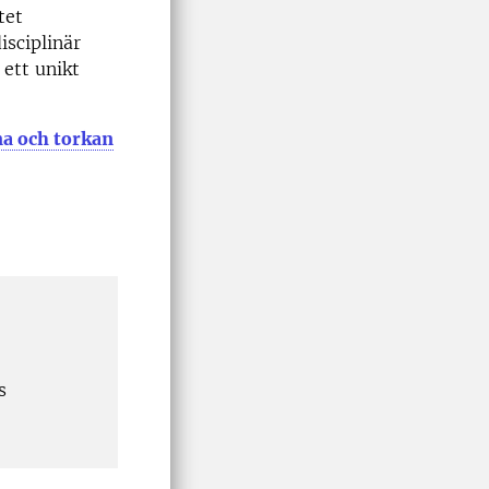
tet
isciplinär
ett unikt
na och torkan
s