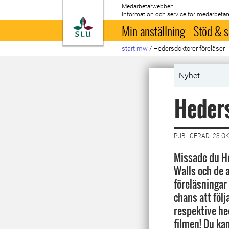
Medarbetarwebben
Information och service för medarbetar
Till startsida
Min anställning
Stöd & s
start mw
/
Hedersdoktorer föreläser
Nyhet
Heders
PUBLICERAD: 23 O
Missade du H
Walls och de 
föreläsningar
chans att följ
respektive h
filmen! Du ka