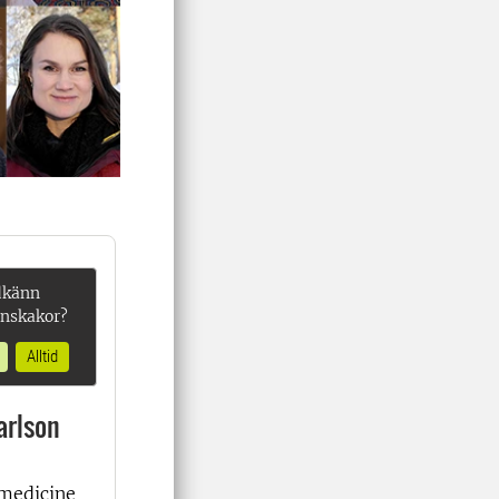
dkänn
onskakor?
Alltid
arlson
medicine