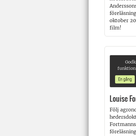
Andersson
föreläsnin
oktober 20
film!
Godk
funktion
En gång
Louise F
Följ agron
hedersdokt
Fortmanns
föreläsnin