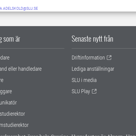
A.ADELSKOLD@SLU.SE
ig som är
Senaste nytt från
edare
Driftinformation
and eller handledare
Lediga anställningar
re
SLU i media
ggare
SLU Play
nikatör
studierektor
mstudierektor