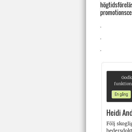
högtidsförelä
promotionsce
.
.
.
Godk
funktion
En gång
Heidi An
Följ skogli
hedersdokt