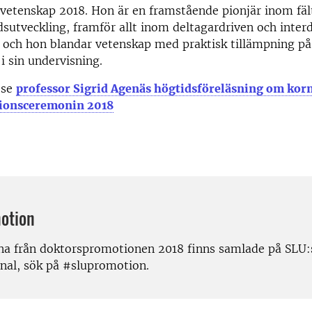
vetenskap 2018. Hon är en framstående pionjär inom fäl
sutveckling, framför allt inom deltagardriven och interd
 och hon blandar vetenskap med praktisk tillämpning på 
 i sin undervisning.
 se
professor Sigrid Agenäs högtidsföreläsning om kor
ionsceremonin 2018
otion
rna från doktorspromotionen 2018 finns samlade på SLU:
al, sök på #slupromotion.