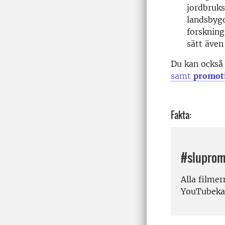
jordbruks
landsbygd
forskning
sätt även
Du kan också
samt
promot
Fakta:
#sluprom
Alla filme
YouTubekan