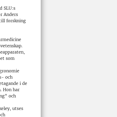
id SLU:s
ör Anders
ill forskning
närmedicine
svetenskap.
seapparaten,
tet som
 agronomie
s- och
etagande i de
n. Hon har
ing" och
keley, utses
och