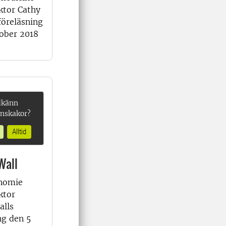
ktor Cathy
föreläsning
ober 2018
dkänn
onskakor?
Alltid
Wall
onomie
ktor
alls
ng den 5