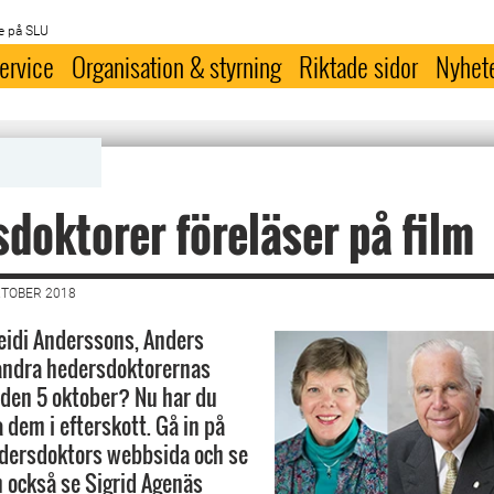
e på SLU
ervice
Organisation & styrning
Riktade sidor
Nyhet
doktorer föreläser på film
KTOBER 2018
eidi Anderssons, Anders
andra hedersdoktorernas
 den 5 oktober? Nu har du
a dem i efterskott. Gå in på
edersdoktors webbsida och se
n också se Sigrid Agenäs