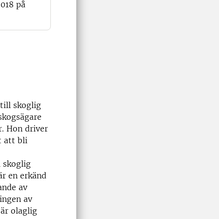
2018 på
till skoglig
 skogsägare
. Hon driver
att bli
l skoglig
är en erkänd
rande av
ingen av
är olaglig