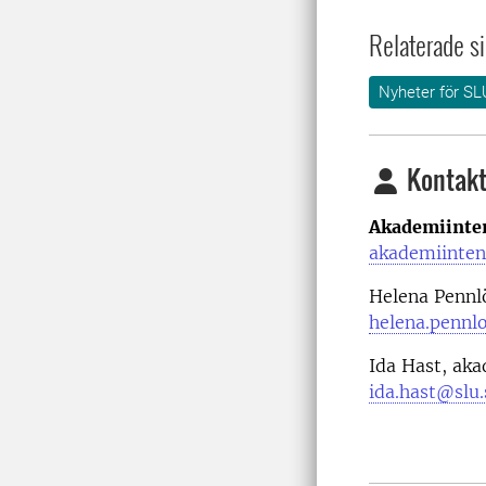
Relaterade si
Nyheter för SL
Kontakt
Akademiinten
akademiinten
Helena Pennl
helena.pennl
Ida Hast, ak
ida.hast@slu.