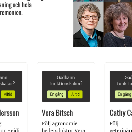
sning och hela
remonien.
änn
Godkänn
Go
skakor?
funktionskakor?
funkti
Alltid
En gång
Alltid
En gång
dersson
Vera Bitsch
Cathy C
g
Följ agronomie
Följ
or Heidi
hedersdoktor Vera
veterinär