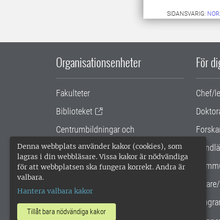
SIDANSVARIG:
NOR
Organisationsenheter
För d
Fakulteter
Chef/l
Biblioteket
Doktor
Centrumbildningar och
Forska
samarbetsprojekt
Denna webbplats använder kakor (cookies), som
Handlä
lagras i din webbläsare. Vissa kakor är nödvändiga
Gemensamma verksamhetsstödet
Kommu
för att webbplatsen ska fungera korrekt. Andra är
valbara.
SLU Holding
Lärare/
Hantera valbara kakor
Progra
Tillåt bara nödvändiga kakor