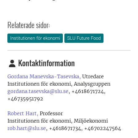
Relaterade sidor:
Institutionen för ekonomi
SLU Future Food
Kontaktinformation
Gordana Manevska-Tasevska,
Utredare
Institutionen för ekonomi, Analysgruppen
gordana.tasevska@slu.se
,
+4618671724,
+46735951792
Robert Hart,
Professor
Institutionen för ekonomi, Miljöekonomi
rob.hart@slu.se
,
+4618671734, +46702247564