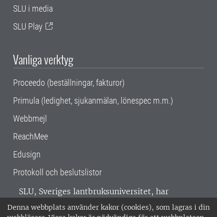
SLU i media
SLU Play
Vanliga verktyg
Proceedo (beställningar, fakturor)
Primula (ledighet, sjukanmälan, lönespec m.m.)
Webbmejl
ReachMee
Edusign
Protokoll och beslutslistor
SLU, Sveriges lantbruksuniversitet, har
verksamhet över hela Sverige. Huvudorter är
Denna webbplats använder kakor (cookies), som lagras i din
Alnarp, Uppsala och Umeå.
SLU är