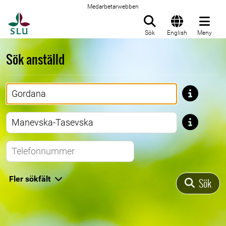
Medarbetarwebben
Till startsida
Sök
English
Meny
Sök anställd
Förnamn
Efternamn
Telefonnummer
Fler sökfält
Sök