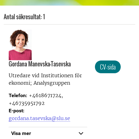
Antal sökresultat: 1
Gordana Manevska-Tasevska
CV-sida
Utredare vid
Institutionen för
ekonomi; Analysgruppen
+4618671724,
Telefon:
+46735951792
E-post:
gordana.tasevska@slu.se
Visa mer