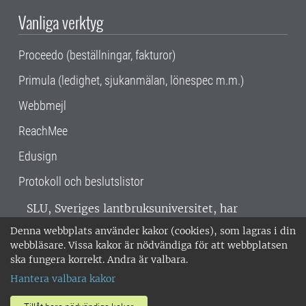
Vanliga verktyg
Proceedo (beställningar, fakturor)
Primula (ledighet, sjukanmälan, lönespec m.m.)
Webbmejl
ReachMee
Edusign
Protokoll och beslutslistor
SLU, Sveriges lantbruksuniversitet, har
verksamhet över hela Sverige. Huvudorter är
Denna webbplats använder kakor (cookies), som lagras i din
Alnarp, Uppsala och Umeå.
SLU är
webbläsare. Vissa kakor är nödvändiga för att webbplatsen
miljöcertifierat enligt ISO 14001. •
Telefon:
ska fungera korrekt. Andra är valbara.
018-67 10 00 • Org nr: 202100-2817 •
Om
Hantera valbara kakor
medarbetarwebben
•
SLU:s fakturaadress
•