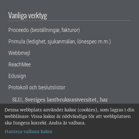
Vanliga verktyg
Proceedo (beställningar, fakturor)
Primula (ledighet, sjukanmälan, lönespec m.m.)
Webbmejl
ReachMee
Edusign
Protokoll och beslutslistor
SLU, Sveriges lantbruksuniversitet, har
verksamhet över hela Sverige. Huvudorter är
Denna webbplats använder kakor (cookies), som lagras i din
Alnarp, Uppsala och Umeå.
SLU är
webbläsare. Vissa kakor är nödvändiga för att webbplatsen
miljöcertifierat enligt ISO 14001. •
Telefon:
ska fungera korrekt. Andra är valbara.
018-67 10 00 • Org nr: 202100-2817 •
Om
Hantera valbara kakor
medarbetarwebben
•
SLU:s fakturaadress
•