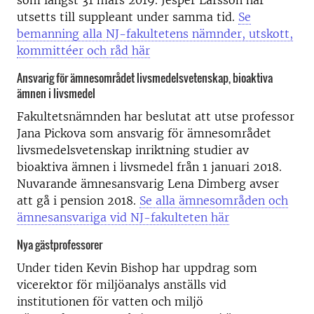
som längst 31 mars 2019. Jesper Larsson har
utsetts till suppleant under samma tid.
Se
bemanning alla NJ-fakultetens nämnder, utskott,
kommittéer och råd här
Ansvarig för ämnesområdet livsmedelsvetenskap, bioaktiva
ämnen i livsmedel
Fakultetsnämnden har beslutat att utse professor
Jana Pickova som ansvarig för ämnesområdet
livsmedelsvetenskap inriktning studier av
bioaktiva ämnen i livsmedel från 1 januari 2018.
Nuvarande ämnesansvarig Lena Dimberg avser
att gå i pension 2018.
Se alla ämnesområden och
ämnesansvariga vid NJ-fakulteten här
Nya gästprofessorer
Under tiden Kevin Bishop har uppdrag som
vicerektor för miljöanalys anställs vid
institutionen för vatten och miljö