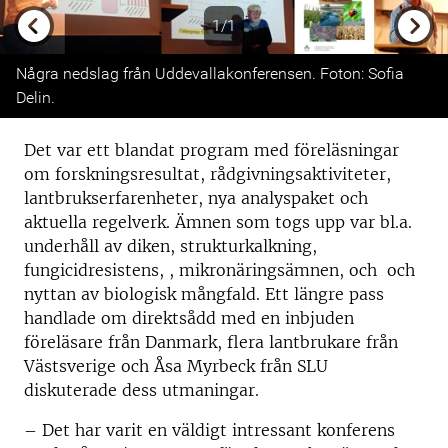
1/1
Previous
Next
Några nedslag från Uddevallakonferensen. Foton: Sofia
Delin.
Det var ett blandat program med föreläsningar
om forskningsresultat, rådgivningsaktiviteter,
lantbrukserfarenheter, nya analyspaket och
aktuella regelverk. Ämnen som togs upp var bl.a.
underhåll av diken, strukturkalkning,
fungicidresistens, , mikronäringsämnen, och och
nyttan av biologisk mångfald. Ett längre pass
handlade om direktsådd med en inbjuden
föreläsare från Danmark, flera lantbrukare från
Västsverige och Åsa Myrbeck från SLU
diskuterade dess utmaningar.
– Det har varit en väldigt intressant konferens