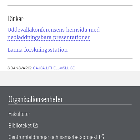
Länkar:
Uddevallakonferensens hemsida med
nedladdningsbara presentationer
Lanna forskningsstation
SIDANSVARIG:
CAJSA.LITHELL@SLU.SE
Organisationsenheter
Fakulteter
Biblioteket
Centrumbildningar och samarbetsprojekt