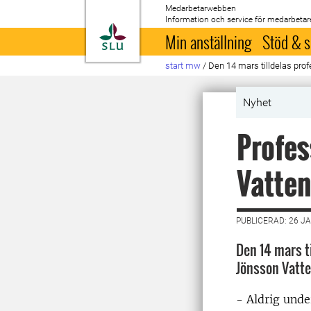
Medarbetarwebben
Information och service för medarbetar
Till startsida
Min anställning
Stöd & s
start mw
/
Den 14 mars tilldelas pro
Nyhet
Profes
Vatten
PUBLICERAD: 26 J
Den 14 mars t
Jönsson Vatte
- Aldrig under