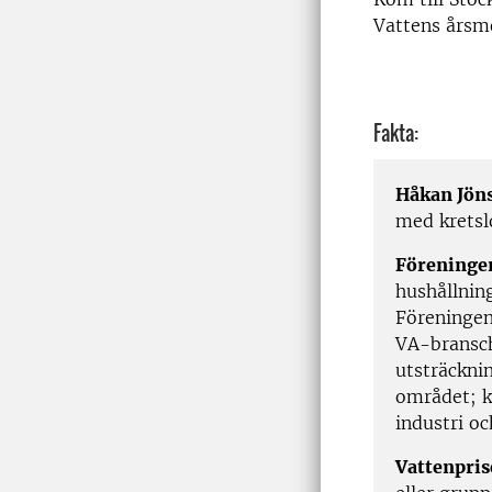
Vattens årsm
Fakta:
Håkan Jön
med kretsl
Föreninge
hushållnin
Föreningen
VA-bransch
utsträckni
området; k
industri o
Vattenpris