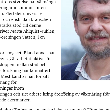
attens styrelse har så många
ringar inkommit för en
n. Flertalet universitet,
r och enskilda i branschen
 starka stöd till denne
kriver Marta Ahlquist-Juhlén,
Föreningen Vatten, i en
ört mycket. Bland annat har
gt 25 år arbetat aktivt för
tsloppen mellan stad och
s forskning har lämnat ett
. Mest känd är han för sitt
mang för
ningar inom
ingen och sitt arbete kring återföring av växtnäring från
ade åkermarken.
ckholm (Tyréns huvudkontor) den 14 mars på Föreningen