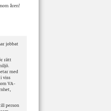
enom åren!
har jobbat
r rätt
iljö.
betar med
i viss
inom VA-
amhet,
ill person