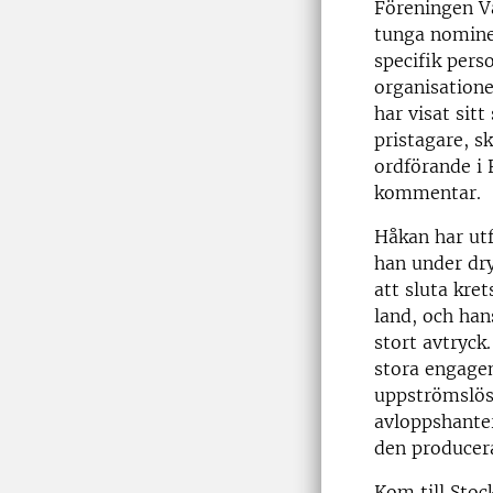
Föreningen V
tunga nomine
specifik perso
organisatione
har visat sitt
pristagare, s
ordförande i 
kommentar.
Håkan har utf
han under dry
att sluta kre
land, och han
stort avtryck
stora engage
uppströmslös
avloppshanter
den producer
Kom till Sto