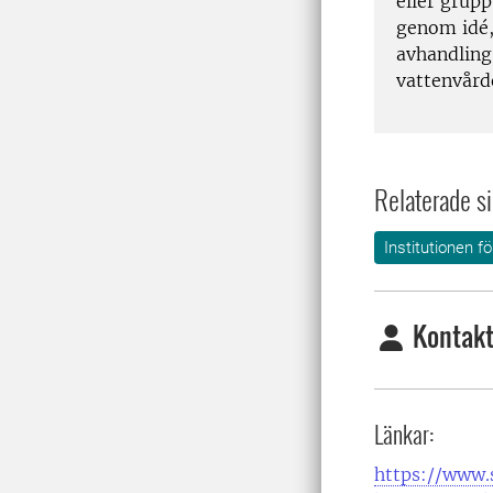
eller grup
genom idé,
avhandling 
vattenvård
Relaterade si
Institutionen f
Kontakt
Länkar:
https://www.s