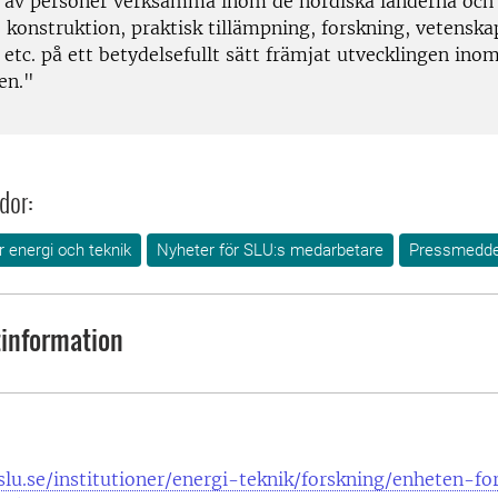
p av personer verksamma inom de nordiska länderna oc
 konstruktion, praktisk tillämpning, forskning, vetenska
etc. på ett betydelsefullt sätt främjat utvecklingen ino
en."
dor:
ör energi och teknik
Nyheter för SLU:s medarbetare
Pressmedde
information
lu.se/institutioner/energi-teknik/forskning/enheten-fo