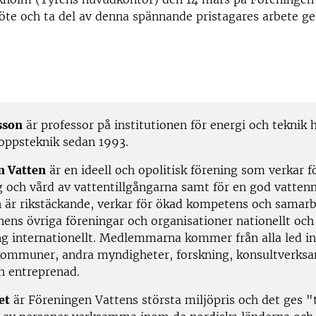
öte och ta del av denna spännande pristagares arbete g
sson
är professor på institutionen för energi och teknik 
oppsteknik sedan 1993.
n Vatten
är en ideell och opolitisk förening som verkar fö
g och vård av vattentillgångarna samt för en god vattenm
 är rikstäckande, verkar för ökad kompetens och samar
ens övriga föreningar och organisationer nationellt och 
ng internationellt. Medlemmarna kommer från alla led 
ommuner, andra myndigheter, forskning, konsultverks
ch entreprenad.
et
är Föreningen Vattens största miljöpris och det ges "t