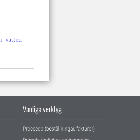
ar-vatten-
Vanliga verktyg
Proceedo (beställningar, fakturor)