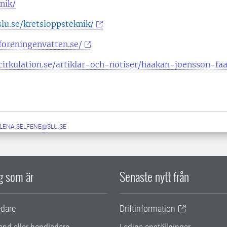
nik/
slu.se/kretsloppsteknik/
foreningenvatten.se/
cirkulation.se/artiklar-och-notiser/haakan-joensson-fa
-LENA.SELFENE@SLU.SE
ig som är
Senaste nytt från
edare
Driftinformation