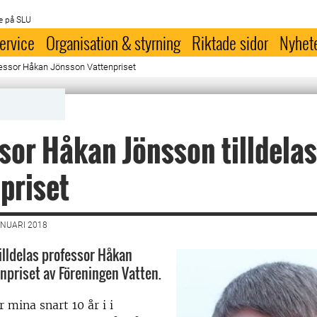
e på SLU
ervice
Organisation & styrning
Riktade sidor
Nyhet
fessor Håkan Jönsson Vattenpriset
sor Håkan Jönsson tilldelas
priset
ANUARI 2018
illdelas professor Håkan
npriset av Föreningen Vatten.
 mina snart 10 år i i