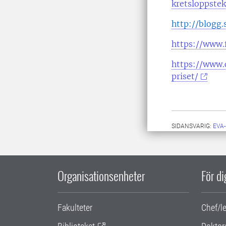
kretsloppstek
http://blogg.
https://www.
https://www.
priset/
SIDANSVARIG:
EVA
Organisationsenheter
För d
Fakulteter
Chef/l