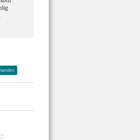
h som
plig
m
landen
r-