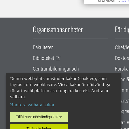
SIDANSVARIG:
AND
Organisationsenheter
För d
Fakulteter
Chef/l
Biblioteket
Doktor
Centrumbildningar och
Forska
samarbetsprojekt
Denna webbplats använder kakor (cookies), som
Handlä
lagras i din webbläsare. Vissa kakor är nödvändiga
Gemensamma verksamhetsstödet
Kommu
för att webbplatsen ska fungera korrekt. Andra är
valbara.
SLU Holding
Lärare/
Hantera valbara kakor
Progra
Tillåt bara nödvändiga kakor
SLU, Sveriges lantbruksuniversitet, har