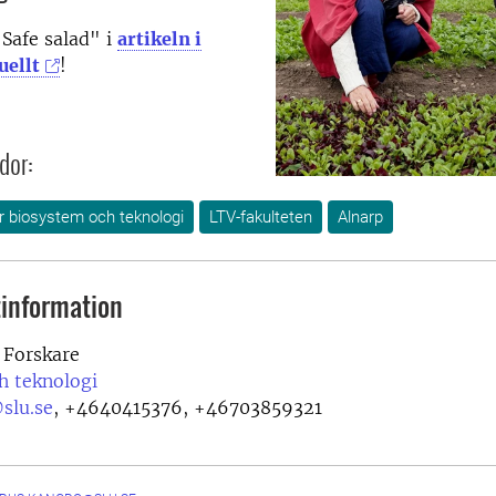
Safe salad" i
artikeln i
uellt
!
dor:
ör biosystem och teknologi
LTV-fakulteten
Alnarp
information
Forskare
h teknologi
slu.se
,
+4640415376, +46703859321