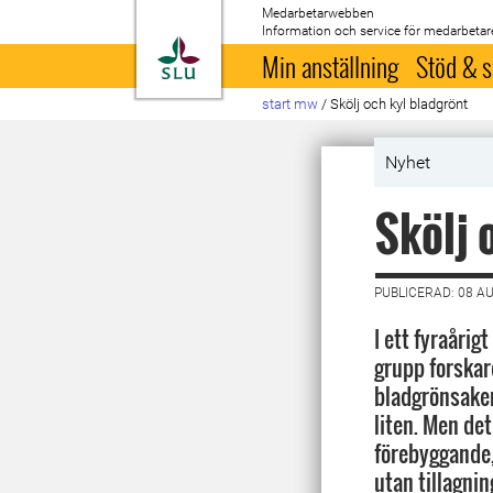
Medarbetarwebben
Information och service för medarbetar
Till startsida
Min anställning
Stöd & s
start mw
/
Skölj och kyl bladgrönt
Nyhet
Skölj 
PUBLICERAD: 08 A
I ett fyraårig
grupp forskar
bladgrönsaker
liten. Men det
förebyggande,
utan tillagnin