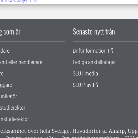
RUS.KANGRO@SLU.SE
ig som är
Senaste nytt från
edare
Driftinformation
and eller handledare
Lediga anställningar
re
SLU i media
ggare
SLU Play
nikatör
studierektor
mstudierektor
 verksamhet över hela Sverige. Huvudorter är Alnarp, U