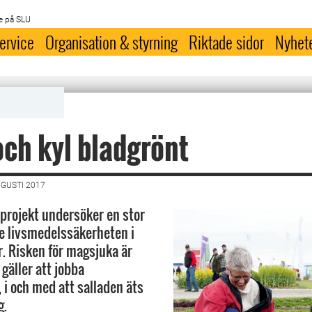
e på SLU
ervice
Organisation & styrning
Riktade sidor
Nyhet
och kyl bladgrönt
UGUSTI 2017
t projekt undersöker en stor
e livsmedelssäkerheten i
. Risken för magsjuka är
 gäller att jobba
 i och med att salladen äts
g.