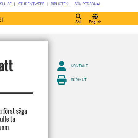
SLU.SE
STUDENTWEBB
BIBLIOTEK
SÖK PERSONAL
er
Sök
English
att
KONTAKT
SKRIV UT
n först säga
ulle ta
rsom