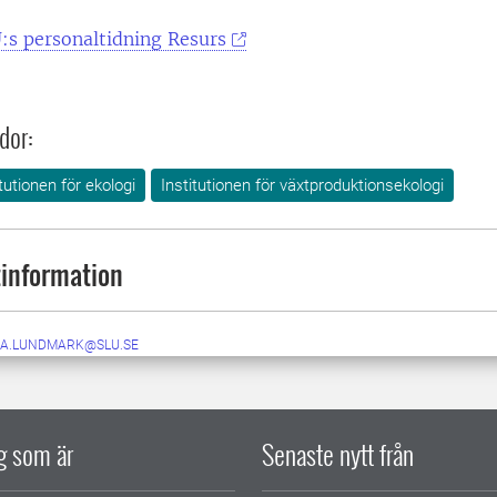
:s personaltidning Resurs
dor:
itutionen för ekologi
Institutionen för växtproduktionsekologi
information
A.LUNDMARK@SLU.SE
ig som är
Senaste nytt från