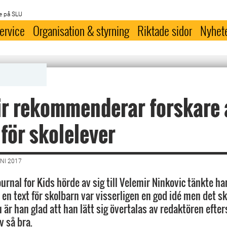
e på SLU
ervice
Organisation & styrning
Riktade sidor
Nyhet
r rekommenderar forskare 
 för skolelever
NI 2017
urnal for Kids hörde av sig till Velemir Ninkovic tänkte ha
a en text för skolbarn var visserligen en god idé men det sk
 är han glad att han lätt sig övertalas av redaktören efte
v så bra.