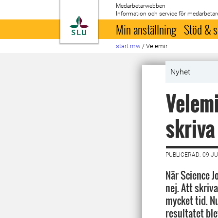
Medarbetarwebben
Information och service för medarbetar
Till startsida
Min anställning
Stöd & s
start mw
/
Velemir
Nyhet
Velemi
skriva
PUBLICERAD: 09 JU
När Science Jo
nej. Att skriv
mycket tid. Nu
resultatet ble