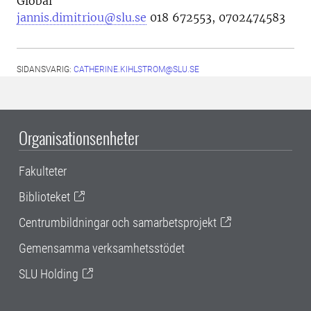
Global
jannis.dimitriou@slu.se
018 672553, 0702474583
SIDANSVARIG:
CATHERINE.KIHLSTROM@SLU.SE
Organisationsenheter
Fakulteter
Biblioteket
Centrumbildningar och samarbetsprojekt
Gemensamma verksamhetsstödet
SLU Holding