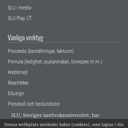
SLU i media
SLU Play
Vanliga verktyg
Proceedo (beställningar, fakturor)
Primula (ledighet, sjukanmälan, lönespec m.m.)
Webbmejl
ReachMee
Edusign
Protokoll och beslutslistor
SLU, Sveriges lantbruksuniversitet, har
verksamhet över hela Sverige. Huvudorter är
Denna webbplats använder kakor (cookies), som lagras i din