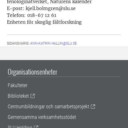
fenologinätverket, Naturens kalender
E-post: kjell.bolmgren@slu.se
Telefon: 018-67 12 61
Enheten för skoglig fältforskning
SIDANSVARIG:
ANN-KATRIN.HALLIN@SLU.SE
Organisationsenheter
Fakulteter
Biblioteket
Centrumbildningar och samarbetsprojekt
Gemensamma verksamhetsstödet
SLU Holding