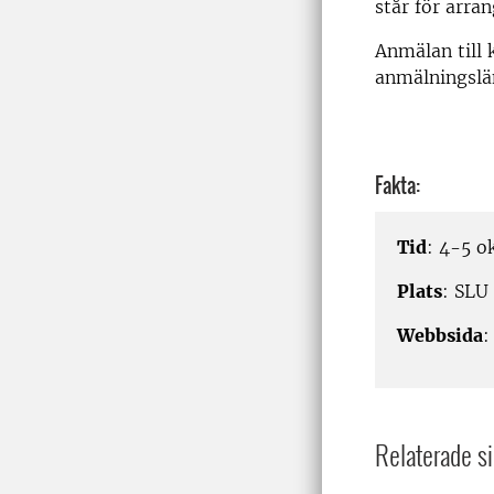
står för arra
Anmälan till 
anmälningslä
Fakta:
Tid
: 4-5 o
Plats
: SLU
Webbsida
Relaterade si