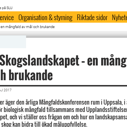
e på SLU
ervice
Organisation & styrning
Riktade sidor
Nyhet
 en mångfald av mål och brukande
Skogslandskapet – en mång
ch brukande
AJ 2017
er äger den årliga Mångfaldskonferensen rum i Uppsala, 
r biologisk mångfald tillsammans med Upplandsstiftelse
et, och vi ställer oss frågan om och hur en landskapsans
 skog kan bidra till ökad måluppfyllelse.