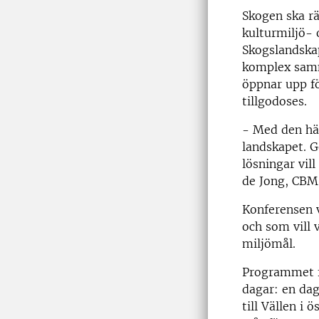
Skogen ska rä
kulturmiljö- 
Skogslandska
komplex samm
öppnar upp fö
tillgodoses.
- Med den här
landskapet. G
lösningar vill
de Jong, CBM,
Konferensen v
och som vill 
miljömål.
Programmet fö
dagar: en dag
till Vällen i 