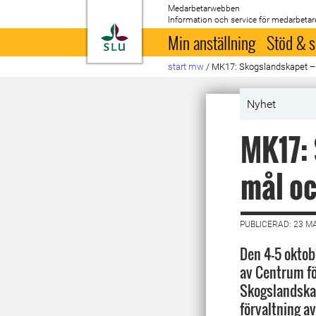
Medarbetarwebben
Information och service för medarbetar
Till startsida
Min anställning
Stöd & s
start mw
/
MK17: Skogslandskapet –
Nyhet
MK17: 
mål o
PUBLICERAD: 23 M
Den 4-5 oktob
av Centrum fö
Skogslandskap
förvaltning av