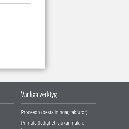
Vanliga verktyg
Proceedo (beställningar, fakturor)
Primula (ledighet, sjukanmälan,