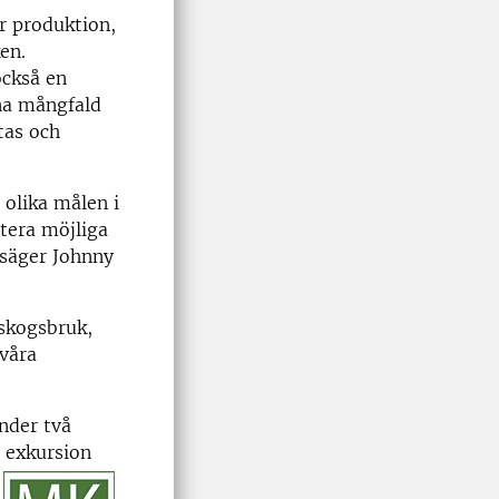
r produktion,
en.
också en
na mångfald
tas och
 olika målen i
tera möjliga
, säger Johnny
 skogsbruk,
 våra
nder två
 exkursion