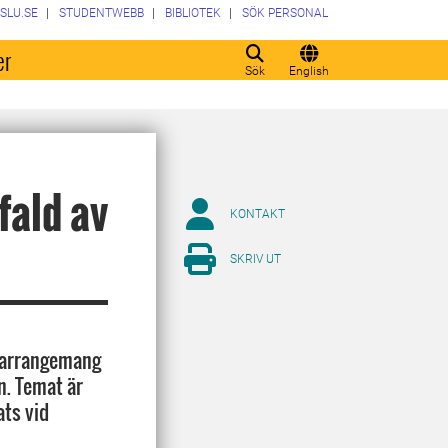
SLU.SE
STUDENTWEBB
BIBLIOTEK
SÖK PERSONAL
er
Sök
English
fald av
KONTAKT
SKRIV UT
i arrangemang
n. Temat är
ats vid