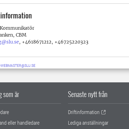
information
Kommunikatör
banken, CBM
g@slu.se
,
+4618671212, +46725220323
-WEBMASTER@SLU.SE
ig som är
Senaste nytt från
edare
Driftinformation
and eller handledare
Lediga anställningar