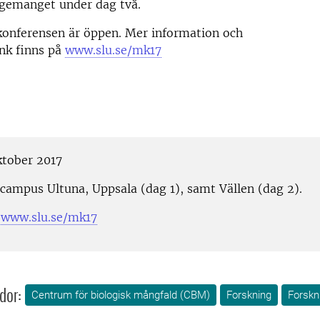
ngemanget under dag två.
konferensen är öppen. Mer information och
nk finns på
www.slu.se/mk17
ktober 2017
 campus Ultuna, Uppsala (dag 1), samt Vällen (dag 2).
:
www.slu.se/mk17
dor:
Centrum för biologisk mångfald (CBM)
Forskning
Forskn