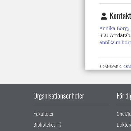
Kontakt
Annika Borg,
SLU Artdata
annika.m.bor
SIDANSVARIG:
CBM
Organisationsenheter
För d
Fakulteter
Chef/l
Biblioteket
Doktor