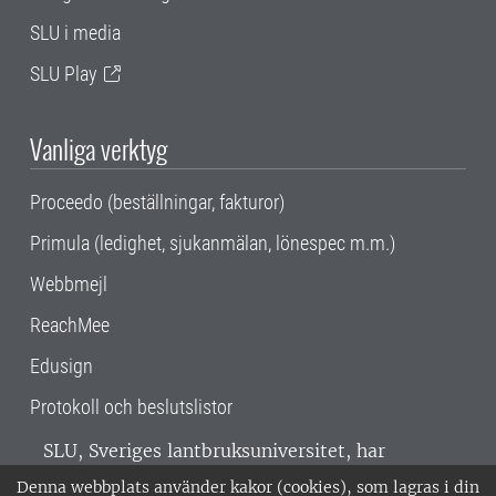
SLU i media
SLU Play
Vanliga verktyg
Proceedo (beställningar, fakturor)
Primula (ledighet, sjukanmälan, lönespec m.m.)
Webbmejl
ReachMee
Edusign
Protokoll och beslutslistor
SLU, Sveriges lantbruksuniversitet, har
verksamhet över hela Sverige. Huvudorter är
Denna webbplats använder kakor (cookies), som lagras i din