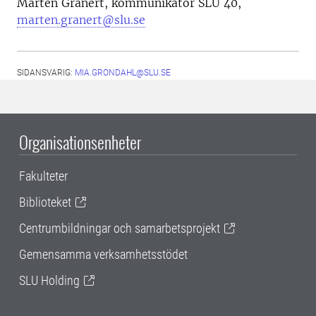
Mårten Granert, kommunikatör SLU 40,
marten.granert@slu.se
SIDANSVARIG:
MIA.GRONDAHL@SLU.SE
Organisationsenheter
Fakulteter
Biblioteket
Centrumbildningar och samarbetsprojekt
Gemensamma verksamhetsstödet
SLU Holding