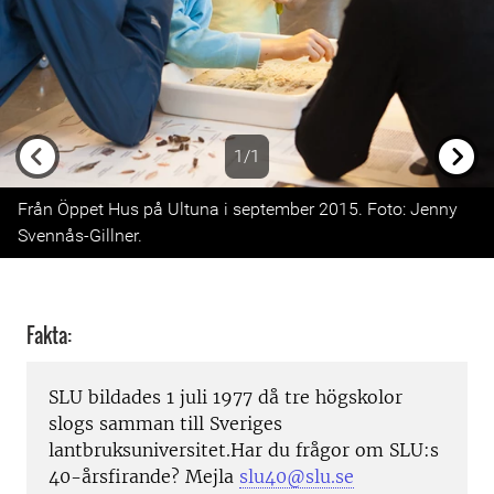
1/1
Previous
Next
Från Öppet Hus på Ultuna i september 2015. Foto: Jenny
Svennås-Gillner.
Fakta:
SLU bildades 1 juli 1977 då tre högskolor
slogs samman till Sveriges
lantbruksuniversitet.
Har du frågor om SLU:s
40-årsfirande? Mejla
slu40@slu.se