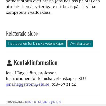
oerhört stolta över att ha Jens hos oss på SLU och
utmärkelsen är ytterligare ett bevis på att vi har
kompetens i världsklass.
Relaterade sidor:
Institutionen för kliniska vetenskaper
VH-fakulteten
Kontaktinformation
Jens Häggström, p
rofessor
I
nstitutionen för kliniska vetenskaper, SLU
jens.haggstrom@slu.se
,
018-67 21 24
SIDANSVARIG:
CHARLOTTA.LANTZ@SLU.SE