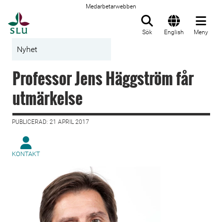
Medarbetarwebben
Till startsida
Sök
English
Meny
Nyhet
Professor Jens Häggström får
utmärkelse
PUBLICERAD: 21 APRIL 2017
KONTAKT