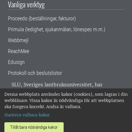
Vanliga verktyg
Proceedo (beställningar, fakturor)
Primula (ledighet, sjukanmälan, lönespec m.m.)
Webbmejl
ReachMee
Edusign
Protokoll och beslutslistor
SLU, Sveriges lantbruksuniversitet, har
verksamhet över hela Sverige. Huvudorter är
Denna webbplats använder kakor (cookies), som lagras i din
Alnarp, Uppsala och Umeå.
SLU är
webbläsare. Vissa kakor är nödvändiga för att webbplatsen
miljöcertifierat enligt ISO 14001. •
Telefon:
ska fungera korrekt. Andra är valbara.
018-67 10 00 • Org nr: 202100-2817 •
Om
Hantera valbara kakor
medarbetarwebben
•
SLU:s fakturaadress
•
Om SLU:s webbplatser
•
Vid KRIS
Tillåt bara nödvändiga kakor