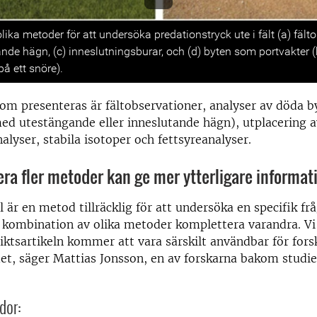
s
ika metoder för att undersöka predationstryck ute i fält (a) fälto
nde hägn, (c) inneslutningsburar, och (d) byten som portvakter (
å ett snöre).
m presenteras är fältobservationer, analyser av döda b
ed utestängande eller inneslutande hägn), utplacering a
alyser, stabila isotoper och fettsyreanalyser.
ra fler metoder kan ge mer ytterligare informat
l är en metod tillräcklig för att undersöka en specifik f
 kombination av olika metoder komplettera varandra. Vi
iktsartikeln kommer att vara särskilt användbar för for
t, säger Mattias Jonsson, en av forskarna bakom studie
dor: