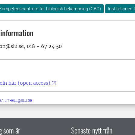
Kompetenscentrum för biologisk bekämpning (CBC)
Institutionen 
information
on@slu.se, 018 - 67 24 50
keln här (open access)
SA.LITHELL@SLU.SE
ig som är
Senaste nytt från