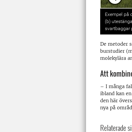
Previou
Exempel på ol
(b) utestänga
svartbaggar p
De metoder so
burstudier (m
molekylära an
Att kombine
– I många fal
ibland kan en
den här övers
nya på område
Relaterade si