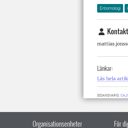
Entomologi
Kontakt
mattias.jonss
Länkar:
Läs hela arti
SIDANSVARIG:
CAJ
Organisationsenheter
För d