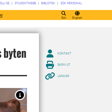
SLU.SE
STUDENTWEBB
BIBLIOTEK
SÖK PERSONAL
er
Sök
English
s byten
KONTAKT
SKRIV UT
LÄNKAR