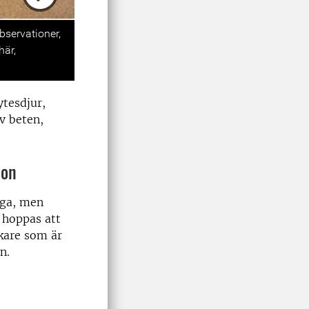
Next
bservationer,
här,
ytesdjur,
v beten,
ion
råga, men
 hoppas att
skare som är
n.