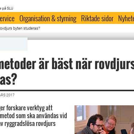
e på SLU
ervice
Organisation & styrning
Riktade sidor
Nyhet
rovdjurs byten studeras?
metoder är bäst när rovdjur
ras?
ARS 2017
ger forskare verktyg att
 metod som ska användas vid
 av ryggradslösa rovdjurs