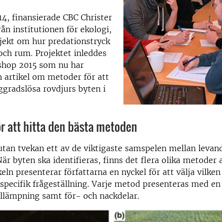
014, finansierade CBC Christer
ån institutionen för ekologi,
jekt om hur predationstryck
 och rum. Projektet inleddes
hop 2015 som nu har
en artikel om metoder för att
yggradslösa rovdjurs byten i
ör att hitta den bästa metoden
utan tvekan ett av de viktigaste samspelen mellan levan
är byten ska identifieras, finns det flera olika metoder a
ikeln presenterar författarna en nyckel för att välja vilk
 specifik frågeställning. Varje metod presenteras med en
llämpning samt för- och nackdelar.