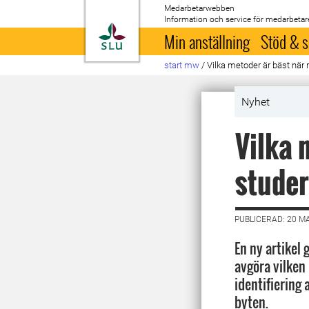
Medarbetarwebben
Information och service för medarbetar
Till startsida
Min anställning
Stöd & s
start mw
/
Vilka metoder är bäst när 
Nyhet
Vilka 
stude
PUBLICERAD: 20 M
En ny artikel 
avgöra vilken
identifiering
byten.