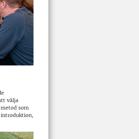
de
tt välja
en metod som
 introduktion,