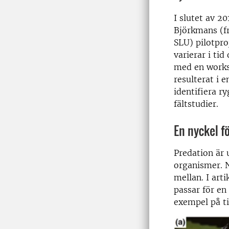
I slutet av 2
Björkmans (fr
SLU) pilotpro
varierar i tid
med en works
resulterat i 
identifiera r
fältstudier.
En nyckel f
Predation är 
organismer. N
mellan. I art
passar för en
exempel på ti