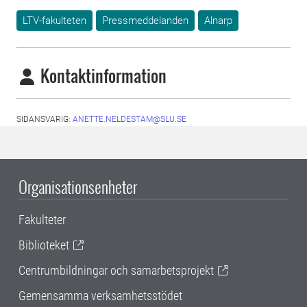
LTV-fakulteten
Pressmeddelanden
Alnarp
Kontaktinformation
SIDANSVARIG:
ANETTE.NELDESTAM@SLU.SE
Organisationsenheter
Fakulteter
Biblioteket
Centrumbildningar och samarbetsprojekt
Gemensamma verksamhetsstödet