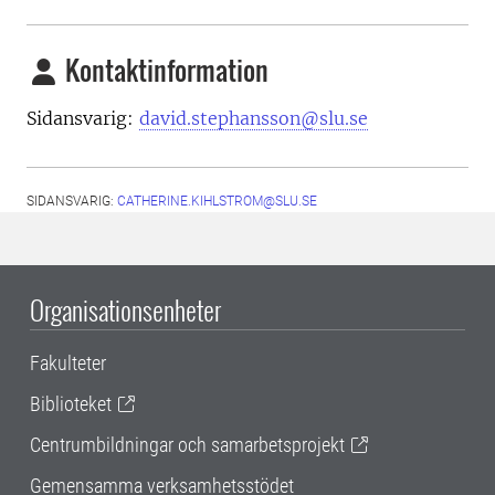
Kontaktinformation
Sidansvarig:
david.stephansson@slu.se
SIDANSVARIG:
CATHERINE.KIHLSTROM@SLU.SE
Organisationsenheter
Fakulteter
Biblioteket
Centrumbildningar och samarbetsprojekt
Gemensamma verksamhetsstödet