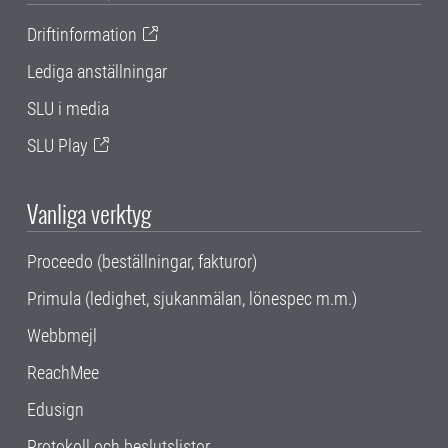
Driftinformation
Lediga anställningar
SLU i media
SLU Play
Vanliga verktyg
Proceedo (beställningar, fakturor)
Primula (ledighet, sjukanmälan, lönespec m.m.)
Webbmejl
ReachMee
Edusign
Protokoll och beslutslistor