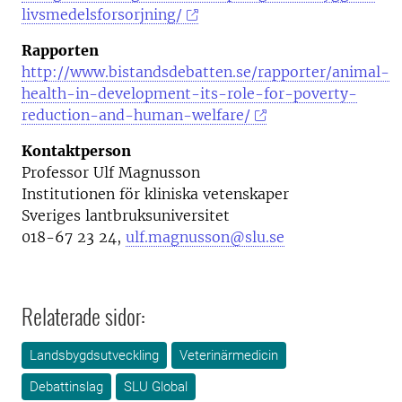
livsmedelsforsorjning/
Rapporten
http://www.bistandsdebatten.se/rapporter/animal-
health-in-development-its-role-for-poverty-
reduction-and-human-welfare/
Kontaktperson
Professor Ulf Magnusson
Institutionen för kliniska vetenskaper
Sveriges lantbruksuniversitet
018-67 23 24,
ulf.magnusson@slu.se
Relaterade sidor:
Landsbygdsutveckling
Veterinärmedicin
Debattinslag
SLU Global