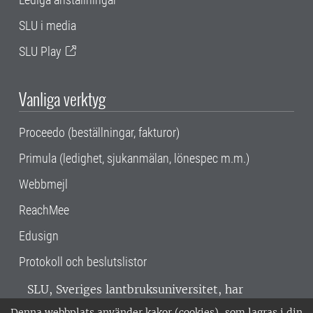
SLU i media
SLU Play
Vanliga verktyg
Proceedo (beställningar, fakturor)
Primula (ledighet, sjukanmälan, lönespec m.m.)
Webbmejl
ReachMee
Edusign
Protokoll och beslutslistor
SLU, Sveriges lantbruksuniversitet, har
verksamhet över hela Sverige. Huvudorter är
Denna webbplats använder kakor (cookies), som lagras i din