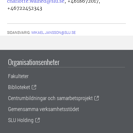
charlotte.walhed@slu.se
,
+4618672017,
+46722452343
SIDANSVARIG:
MIKAEL.JANSSON@SLU.SE
Organisationsenheter
Fakulteter
Biblioteket
Centrumbildningar och samarbetsprojekt
Gemensamma verksamhetsstödet
SLU Holding