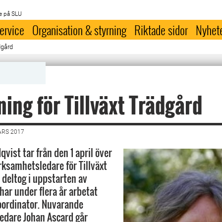
e på SLU
ervice
Organisation & styrning
Riktade sidor
Nyhet
dgård
ning för Tillväxt Trädgård
ARS 2017
vist tar från den 1 april över
rksamhetsledare för Tillväxt
 deltog i uppstarten av
har under flera år arbetat
oordinator. Nuvarande
edare Johan Ascard går