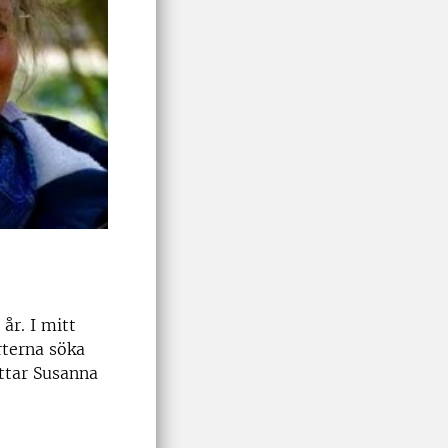
år. I mitt
rterna söka
ättar Susanna