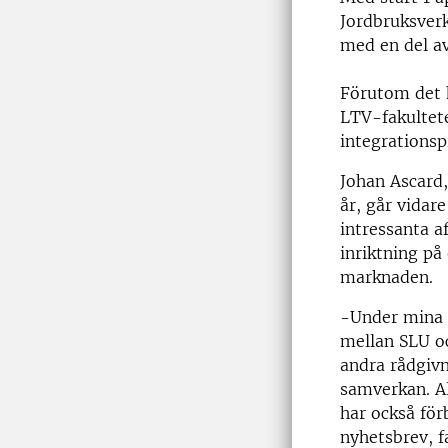
Jordbruksverk
med en del av
Förutom det 
LTV-fakultet
integrationsp
Johan Ascard,
år, går vidar
intressanta a
inriktning på
marknaden.
-Under mina å
mellan SLU o
andra rådgivn
samverkan. Al
har också för
nyhetsbrev, f