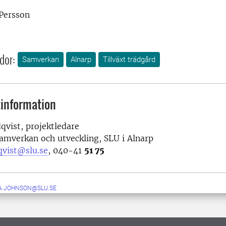
Persson
dor:
Samverkan
Alnarp
Tillväxt trädgård
information
vist, projektledare
amverkan och utveckling, SLU i Alnarp
qvist@slu.se
, 040-41
51 75
A.JOHNSON@SLU.SE