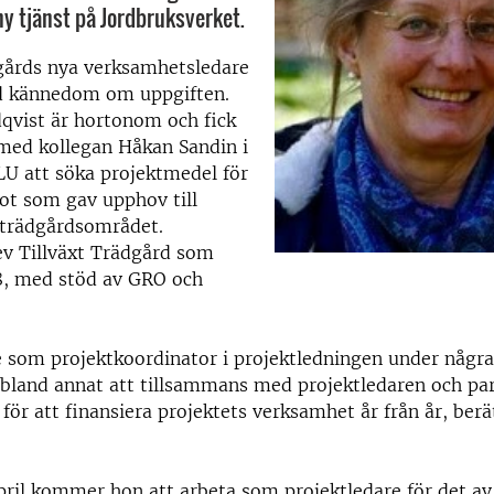
 ny tjänst på Jordbruksverket.
dgårds nya verksamhetsledare
d kännedom om uppgiften.
qvist är hortonom och fick
med kollegan Håkan Sandin i
LU att söka projektmedel för
ot som gav upphov till
 trädgårdsområdet.
ev Tillväxt Trädgård som
8, med stöd av GRO och
 som projektkoordinator i projektledningen under några 
 bland annat att tillsammans med projektledaren och pa
för att finansiera projektets verksamhet år från år, ber
pril kommer hon att arbeta som projektledare för det av