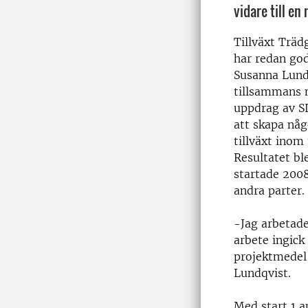
vidare till en
Tillväxt Trä
har redan go
Susanna Lund
tillsammans 
uppdrag av S
att skapa någ
tillväxt inom
Resultatet bl
startade 200
andra parter.
-Jag arbetade
arbete ingick
projektmedel 
Lundqvist.
Med start 1 a