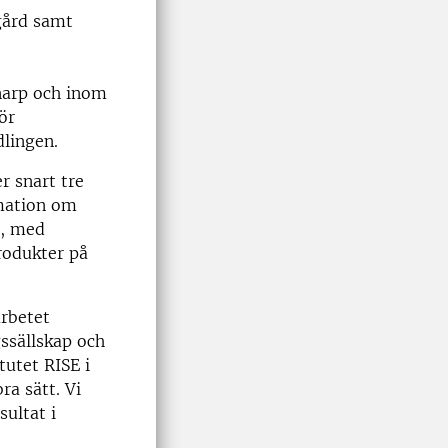
gård samt
narp och inom
ör
dlingen.
r snart tre
rmation om
e, med
rodukter på
arbetet
ssällskap och
tutet RISE i
ra sätt. Vi
ultat i