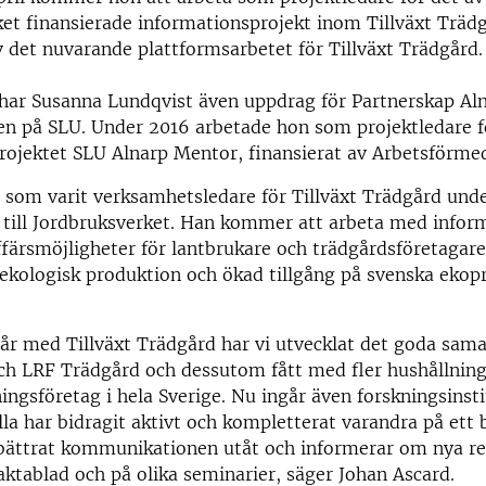
et finansierade informationsprojekt inom Tillväxt Träd
 det nuvarande plattformsarbetet för Tillväxt Trädgård.
har Susanna Lundqvist även uppdrag för Partnerskap Al
en på SLU. Under 2016 arbetade hon som projektledare f
rojektet SLU Alnarp Mentor, finansierat av Arbetsförme
 som varit verksamhetsledare för Tillväxt Trädgård unde
e till Jordbruksverket. Han kommer att arbeta med info
ffärsmöjligheter för lantbrukare och trädgårdsföretagar
 ekologisk produktion och ökad tillgång på svenska ekop
r med Tillväxt Trädgård har vi utvecklat det goda sam
ch LRF Trädgård och dessutom fått med fler hushållning
ingsföretag i hela Sverige. Nu ingår även forskningsinsti
la har bidragit aktivt och kompletterat varandra på ett b
bättrat kommunikationen utåt och informerar om nya res
aktablad och på olika seminarier, säger Johan Ascard.