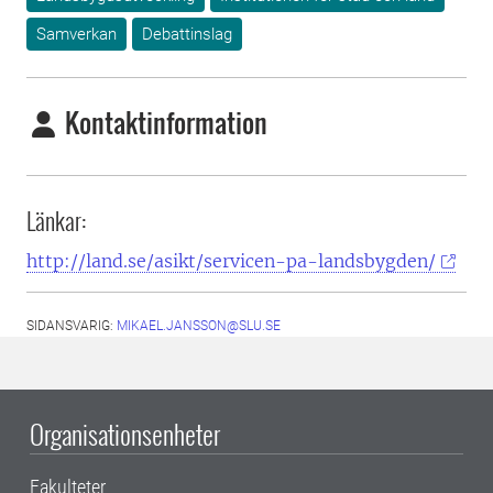
Samverkan
Debattinslag
Kontaktinformation
Länkar:
http://land.se/asikt/servicen-pa-landsbygden/
SIDANSVARIG:
MIKAEL.JANSSON@SLU.SE
Organisationsenheter
Fakulteter