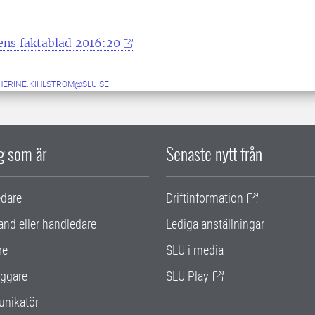
ens faktablad 2016:20
HERINE.KIHLSTROM@SLU.SE
ig som är
Senaste nytt från
edare
Driftinformation
and eller handledare
Lediga anställningar
re
SLU i media
ggare
SLU Play
nikatör