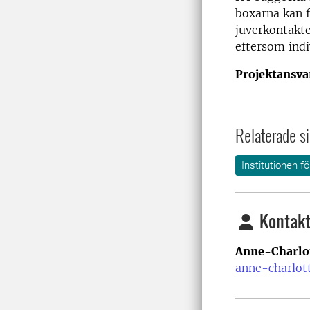
boxarna kan f
juverkontakt
eftersom indi
Projektansva
Relaterade si
Institutionen f
Kontakt
Anne-Charlot
anne-charlot