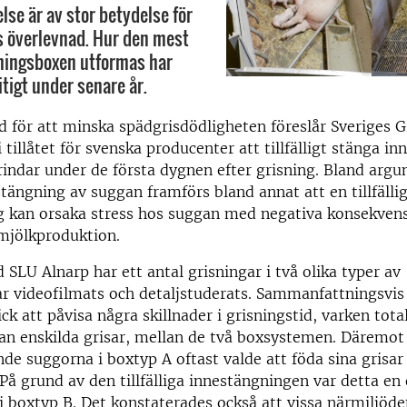
lse är av stor betydelse för
s överlevnad. Hur den mest
ningsboxen utformas har
itigt under senare år.
 för att minska spädgrisdödligheten föreslår Sveriges G
i tillåtet för svenska producenter att tillfälligt stänga i
indar under de första dygnen efter grisning. Bland ar
estängning av suggan framförs bland annat att en tillfälli
g kan orsaka stress hos suggan med negativa konsekvens
mjölkproduktion.
d SLU Alnarp har ett antal grisningar i två olika typer av
r videofilmats och detaljstuderats. Sammanfattningsvis
ick att påvisa några skillnader i grisningstid, varken tota
lan enskilda grisar, mellan de två boxsystemen. Däremo
nde suggorna i boxtyp A oftast valde att föda sina grisar
 På grund av den tillfälliga innestängningen var detta en
i boxtyp B. Det konstaterades också att vissa närmiljödet