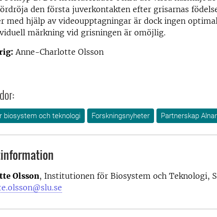
ördröja den första juverkontakten efter grisarnas födelse
er med hjälp av videoupptagningar är dock ingen optim
viduell märkning vid grisningen är omöjlig.
rig:
Anne-Charlotte Olsson
dor:
ör biosystem och teknologi
Forskningsnyheter
Partnerskap Alna
information
te Olsson
, Institutionen för Biosystem och Teknologi, 
te.olsson@slu.se