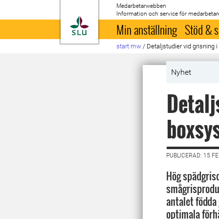
Medarbetarwebben
Information och service för medarbetar
Till startsida
Min anställning
Stöd & s
start mw
/
Detaljstudier vid grisning 
Nyhet
Detalj
boxsy
PUBLICERAD: 15 F
Hög spädgrisd
smågrisproduk
antalet födda 
optimala för