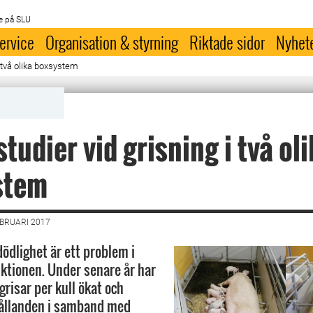
e på SLU
ervice
Organisation & styrning
Riktade sidor
Nyhet
i två olika boxsystem
studier vid grisning i två ol
stem
EBRUARI 2017
ödlighet är ett problem i
tionen. Under senare år har
grisar per kull ökat och
hållanden i samband med