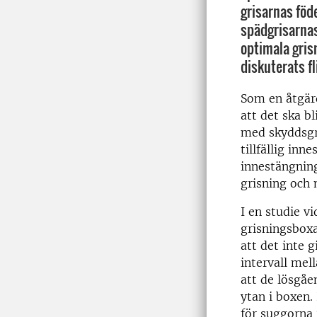
grisarnas föde
spädgrisarna
optimala gris
diskuterats fl
Som en åtgärd
att det ska bl
med skyddsgr
tillfällig inn
innestängnin
grisning och 
I en studie vi
grisningsboxa
att det inte g
intervall mel
att de lösgåe
ytan i boxen.
för suggorna 