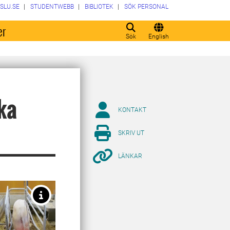
SLU.SE
STUDENTWEBB
BIBLIOTEK
SÖK PERSONAL
er
Sök
English
ika
KONTAKT
SKRIV UT
LÄNKAR