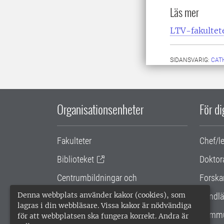
Läs mer
LTV-fakultet
SIDANSVARIG:
CAT
Organisationsenheter
För d
Fakulteter
Chef/l
Biblioteket
Doktor
Centrumbildningar och
Forska
samarbetsprojekt
Denna webbplats använder kakor (cookies), som
Handlä
lagras i din webbläsare. Vissa kakor är nödvändiga
Gemensamma verksamhetsstödet
Kommu
för att webbplatsen ska fungera korrekt. Andra är