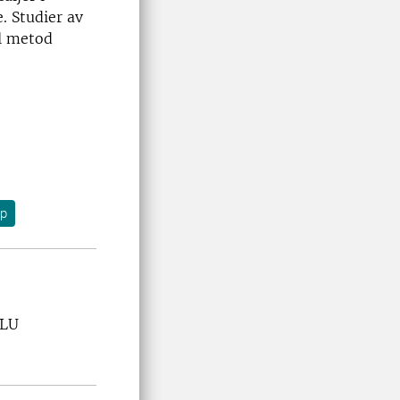
. Studier av
al metod
rp
SLU