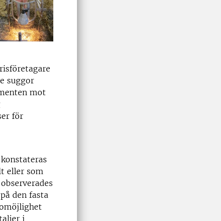
risföretagare
nne suggor
gumenten mot
g
er för
 konstateras
lt eller som
t observerades
 på den fasta
 omöjlighet
aljer i