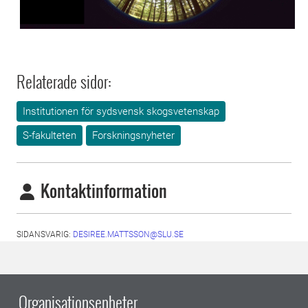
Relaterade sidor:
Institutionen för sydsvensk skogsvetenskap
S-fakulteten
Forskningsnyheter
Kontaktinformation
SIDANSVARIG:
DESIREE.MATTSSON@SLU.SE
Organisationsenheter