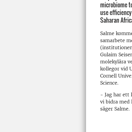
microbiome to
use efficiency
Saharan Afric
Salme kommer
samarbete me
(institutionen
Gulaim Seisen
molekylära v
kollegor vid 
Cornell Unive
Science.
- Jag har ett
vi bidra med 
säger Salme.