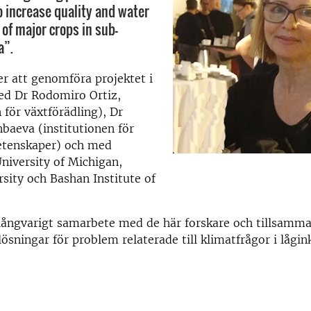
 increase quality and water
 of major crops in sub-
a”.
 att genomföra projektet i
d Dr Rodomiro Ortiz,
 för växtförädling), Dr
baeva (institutionen för
etenskaper) och med
University of Michigan,
rsity och Bashan Institute of
 långvarigt samarbete med de här forskare och tillsamm
lösningar för problem relaterade till klimatfrågor i lågi