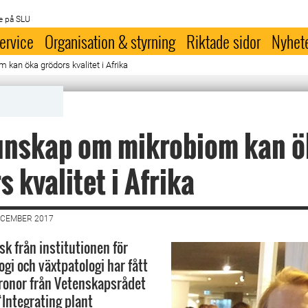
e på SLU
ervice
Organisation & styrning
Riktade sidor
Nyhet
kan öka grödors kvalitet i Afrika
unskap om mikrobiom kan ö
s kvalitet i Afrika
ECEMBER 2017
 från institutionen för
gi och växtpatologi har fått
kronor från Vetenskapsrådet
“Integrating plant