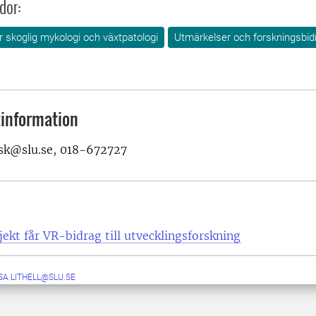
dor:
ör skoglig mykologi och växtpatologi
Utmärkelser och forskningsbid
information
sk@slu.se, 018-672727
ekt får VR-bidrag till utvecklingsforskning
SA.LITHELL@SLU.SE