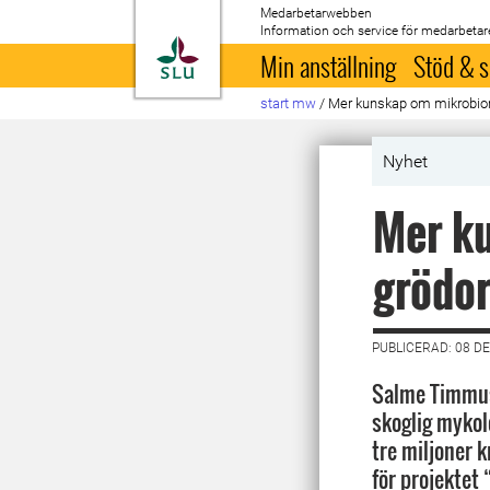
Medarbetarwebben
Information och service för medarbetar
Till startsida
Min anställning
Stöd & s
start mw
/
Mer kunskap om mikrobiom 
Nyhet
Mer k
grödor
PUBLICERAD: 08 D
Salme Timmusk
skoglig mykolo
tre miljoner 
för projektet 