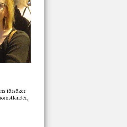
ans försöker
nkomstländer,