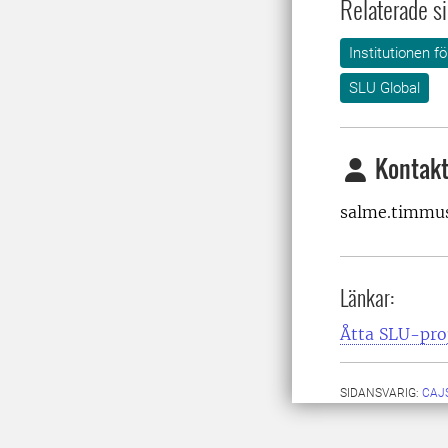
Relaterade si
Institutionen f
SLU Global
Kontakt
salme.timmu
Länkar:
Åtta SLU-proj
SIDANSVARIG:
CAJ