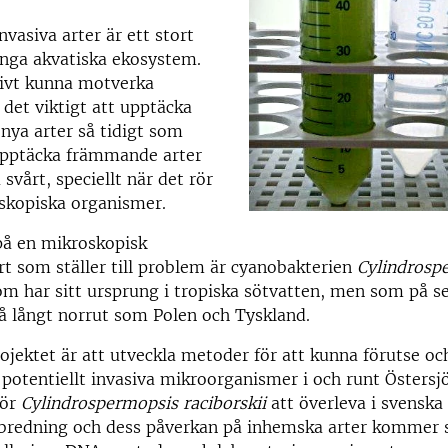
asiva arter är ett stort
nga akvatiska ekosystem.
tivt kunna motverka
det viktigt att upptäcka
 nya arter så tidigt som
 upptäcka främmande arter
svårt, speciellt när det rör
skopiska organismer.
på en mikroskopisk
 som ställer till problem är cyanobakterien
Cylindrosp
om har sitt ursprung i tropiska sötvatten, men som på se
å långt norrut som Polen och Tyskland.
jektet är att utveckla metoder för att kunna förutse och
potentiellt invasiva mikroorganismer i och runt Östersj
för
Cylindrospermopsis raciborskii
att överleva i svenska
bredning och dess påverkan på inhemska arter kommer 