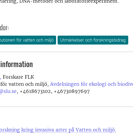
ellering, DNA-metoder och laboratorieexperiment.
dor:
itutionen för vatten och miljö
Utmärkelser och forskningsbidrag
information
,
Forskare FLK
 för vatten och miljö,
Avdelningen för ekologi och biodiv
@slu.se
,
+4618673102, +46730897697
rskning kring invasiva arter på Vatten och miljö.