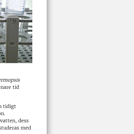
ermopsis
nare tid
 tidigt
ön.
 vatten, dess
studeras med