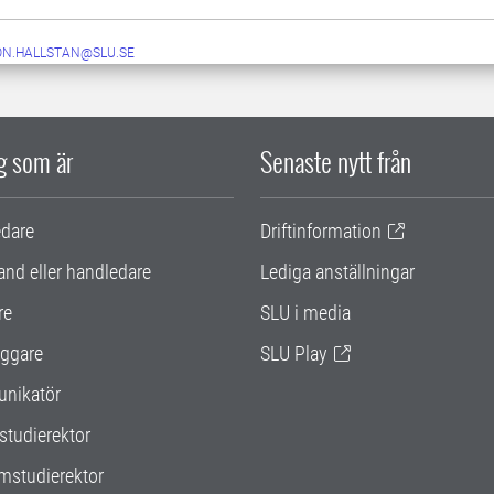
ON.HALLSTAN@SLU.SE
ig som är
Senaste nytt från
edare
Driftinformation
and eller handledare
Lediga anställningar
re
SLU i media
ggare
SLU Play
nikatör
studierektor
mstudierektor