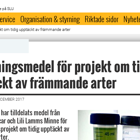
e på SLU
ervice
Organisation & styrning
Riktade sidor
Nyhet
kt om tidig upptäckt av främmande arter
ingsmedel för projekt om t
kt av främmande arter
ECEMBER 2017
har tilldelats medel från
car och Lili Lamms Minne för
sprojekt om tidig upptäckt av
ter.