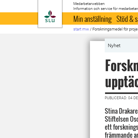
Medarbetarwebben
Information och service för medarbetar
Till startsida
Min anställning
Stöd & s
start mw
/
Forskningsmedel för proje
Nyhet
Forskn
upptäc
PUBLICERAD: 04 D
Stina Drakare 
Stiftelsen Os
ett forskning
främmande ar