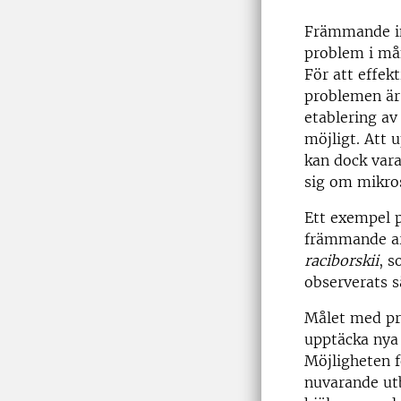
Främmande inv
problem i må
För att effek
problemen är 
etablering av
möjligt. Att
kan dock vara 
sig om mikro
Ett exempel 
främmande art
raciborskii
, s
observerats s
Målet med pro
upptäcka nya 
Möjligheten 
nuvarande ut