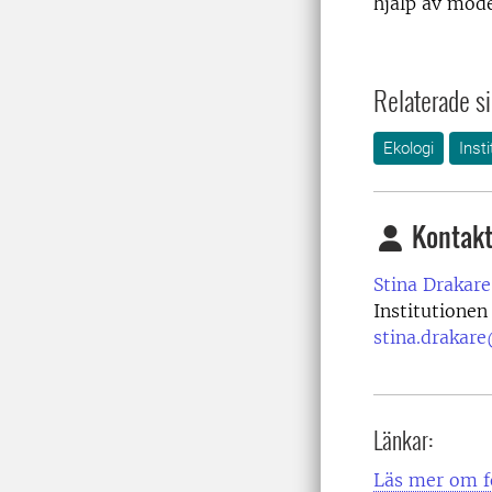
hjälp av mod
Relaterade si
Ekologi
Inst
Kontakt
Stina Drakare
Institutionen
stina.drakare
Länkar:
Läs mer om fo