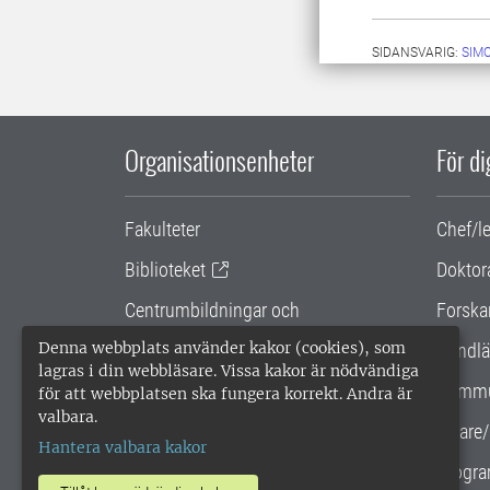
SIDANSVARIG:
SIM
Organisationsenheter
För d
Fakulteter
Chef/l
Biblioteket
Doktor
Centrumbildningar och
Forska
samarbetsprojekt
Denna webbplats använder kakor (cookies), som
Handlä
lagras i din webbläsare. Vissa kakor är nödvändiga
Gemensamma verksamhetsstödet
Kommu
för att webbplatsen ska fungera korrekt. Andra är
valbara.
SLU Holding
Lärare/
Hantera valbara kakor
Progra