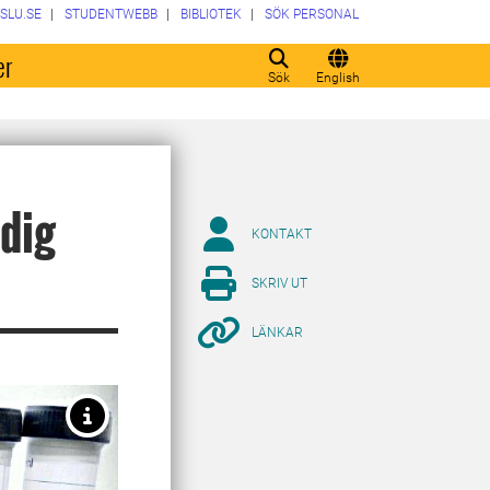
SLU.SE
STUDENTWEBB
BIBLIOTEK
SÖK PERSONAL
er
Sök
English
idig
KONTAKT
SKRIV UT
LÄNKAR