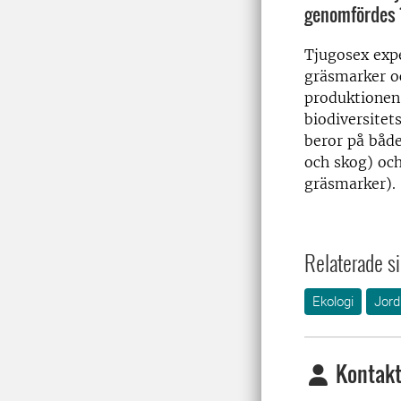
genomfördes 
Tjugosex expe
gräsmarker oc
produktionen
biodiversitet
beror på båd
och skog) oc
gräsmarker).
Relaterade si
Ekologi
Jord
Kontakt