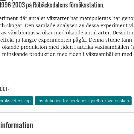
1996-2003 på Röbäcksdalens försöksstation.
riment där antalet växtarter har manipulerats har geno
h skogar. Den samlade analysen av dessa experiment vi
 av växtbiomassa ökar med ökande antal arter. Dessuto
seffekt ju längre experimenten pågår. Denna studie fann 
e ökande produktion med tiden i artrika växtsamhällen 
h minskande produktion med tiden i växtsamhällen med f
dor:
bruksvetenskap
Institutionen för norrländsk jordbruksvetenskap
information