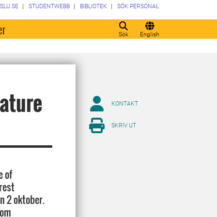
SLU.SE
STUDENTWEBB
BIBLIOTEK
SÖK PERSONAL
er
Sök
English
Nature
KONTAKT
SKRIV UT
e of
rest
n 2 oktober.
som