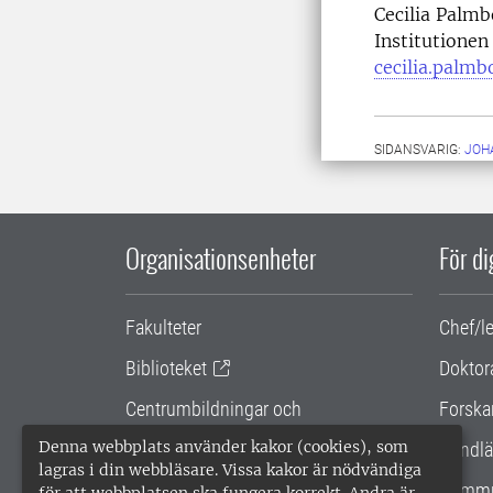
Cecilia Palmb
Institutionen
cecilia.palmb
SIDANSVARIG:
JOH
Organisationsenheter
För d
Fakulteter
Chef/l
Biblioteket
Doktor
Centrumbildningar och
Forska
samarbetsprojekt
Denna webbplats använder kakor (cookies), som
Handlä
lagras i din webbläsare. Vissa kakor är nödvändiga
Gemensamma verksamhetsstödet
Kommu