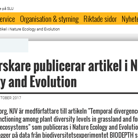
e på SLU
ervice
Organisation & styrning
Riktade sidor
Nyhet
tikel i Nature Ecology and Evolution
rskare publicerar artikel i 
y and Evolution
KTOBER 2017
rg, NJV är medförfattare till artikeln "Temporal divergenc
ctioning among plant diversity levels in grassland and fo
ecosystems" som publiceras i Nature Ecology and Evolutio
gger på data från biodiversitetsexperimentet BIODEPTH 