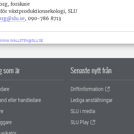
org, forskare
 för växtproduktionsekologi, SLU
org@slu.se
, 090-786 8713
ANNA.WALLSTEN@SLU.SE
ig som är
Senaste nytt från
edare
Driftinformation
and eller handledare
Lediga anställningar
re
SLU i media
ggare
SLU Play
nikatör