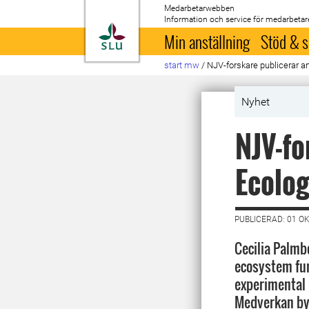
Medarbetarwebben
Information och service för medarbetar
Till startsida
Min anställning
Stöd & s
start mw
/
NJV-forskare publicerar ar
Nyhet
NJV-fo
Ecolog
PUBLICERAD: 01 O
Cecilia Palmbo
ecosystem fun
experimental 
Medverkan by