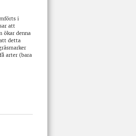
mförts i
sar att
m ökar denna
att detta
(gräsmarker
å arter (bara