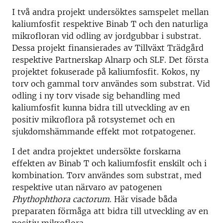
I två andra projekt undersöktes samspelet mellan
kaliumfosfit respektive Binab T och den naturliga
mikrofloran vid odling av jordgubbar i substrat.
Dessa projekt finansierades av Tillväxt Trädgård
respektive Partnerskap Alnarp och SLF. Det första
projektet fokuserade på kaliumfosfit. Kokos, ny
torv och gammal torv användes som substrat. Vid
odling i ny torv visade sig behandling med
kaliumfosfit kunna bidra till utveckling av en
positiv mikroflora på rotsystemet och en
sjukdomshämmande effekt mot rotpatogener.
I det andra projektet undersökte forskarna
effekten av Binab T och kaliumfosfit enskilt och i
kombination. Torv användes som substrat, med
respektive utan närvaro av patogenen
Phythophthora cactorum
. Här visade båda
preparaten förmåga att bidra till utveckling av en