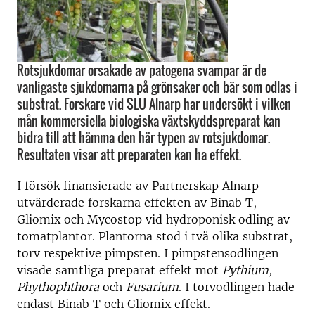
Rotsjukdomar orsakade av patogena svampar är de
vanligaste sjukdomarna på grönsaker och bär som odlas i
substrat. Forskare vid SLU Alnarp har undersökt i vilken
mån kommersiella biologiska växtskyddspreparat kan
bidra till att hämma den här typen av rotsjukdomar.
Resultaten visar att preparaten kan ha effekt.
I försök finansierade av Partnerskap Alnarp
utvärderade forskarna effekten av Binab T,
Gliomix och Mycostop vid hydroponisk odling av
tomatplantor. Plantorna stod i två olika substrat,
torv respektive pimpsten. I pimpstensodlingen
visade samtliga preparat effekt mot
Pythium,
Phythophthora
och
Fusarium
. I torvodlingen hade
endast Binab T och Gliomix effekt.