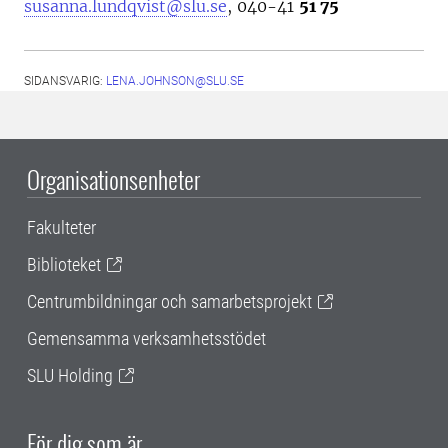
susanna.lundqvist@slu.se
, 040-41
51 75
SIDANSVARIG:
LENA.JOHNSON@SLU.SE
Organisationsenheter
Fakulteter
Biblioteket
Centrumbildningar och samarbetsprojekt
Gemensamma verksamhetsstödet
SLU Holding
För dig som är