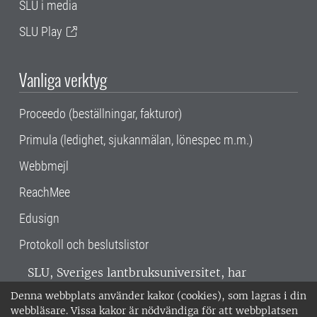
SLU i media
SLU Play
Vanliga verktyg
Proceedo (beställningar, fakturor)
Primula (ledighet, sjukanmälan, lönespec m.m.)
Webbmejl
ReachMee
Edusign
Protokoll och beslutslistor
SLU, Sveriges lantbruksuniversitet, har
verksamhet över hela Sverige. Huvudorter är
Denna webbplats använder kakor (cookies), som lagras i din
Alnarp, Uppsala och Umeå.
SLU är
webbläsare. Vissa kakor är nödvändiga för att webbplatsen