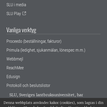
SLU i media
SLU Play
Vanliga verktyg
Proceedo (beställningar, fakturor)
Primula (ledighet, sjukanmälan, lönespec m.m.)
Webbmejl
ReachMee
Edusign
Protokoll och beslutslistor
SLU, Sveriges lantbruksuniversitet, har
verksamhet över hela Sverige. Huvudorter är
Denna webbplats använder kakor (cookies), som lagras i din
Alnarp, Uppsala och Umeå.
SLU är