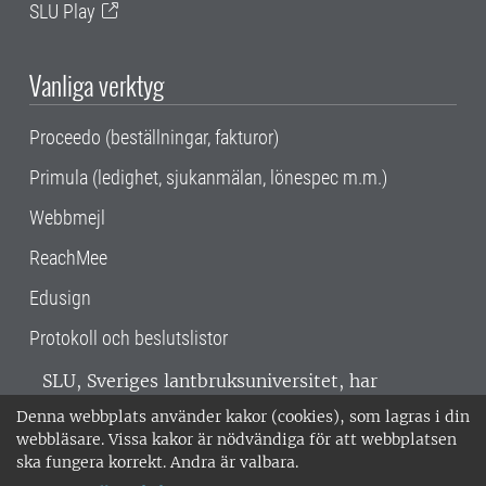
SLU Play
Vanliga verktyg
Proceedo (beställningar, fakturor)
Primula (ledighet, sjukanmälan, lönespec m.m.)
Webbmejl
ReachMee
Edusign
Protokoll och beslutslistor
SLU, Sveriges lantbruksuniversitet, har
verksamhet över hela Sverige. Huvudorter är
Denna webbplats använder kakor (cookies), som lagras i din
Alnarp, Uppsala och Umeå.
SLU är
webbläsare. Vissa kakor är nödvändiga för att webbplatsen
miljöcertifierat enligt ISO 14001. •
Telefon:
ska fungera korrekt. Andra är valbara.
018-67 10 00 • Org nr: 202100-2817 •
Om