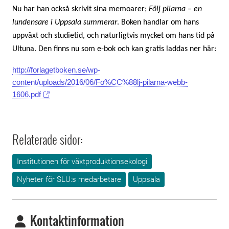
Nu har han också skrivit sina memoarer;
Följ pilarna – en
lundensare i Uppsala summerar
. Boken handlar om hans
uppväxt och studietid, och naturligtvis mycket om hans tid på
Ultuna. Den finns nu som e-bok och kan gratis laddas ner här:
http://forlagetboken.se/wp-
content/uploads/2016/06/Fo%CC%88lj-pilarna-webb-
1606.pdf
Relaterade sidor:
Institutionen för växtproduktionsekologi
Nyheter för SLU:s medarbetare
Uppsala
Kontaktinformation