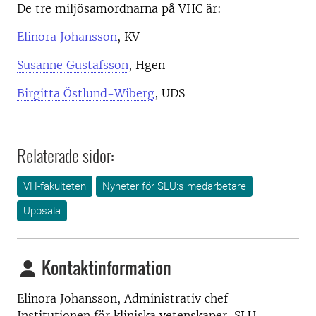
De tre miljösamordnarna på VHC är:
Elinora Johansson
, KV
Susanne Gustafsson
, Hgen
Birgitta Östlund-Wiberg
, UDS
Relaterade sidor:
VH-fakulteten
Nyheter för SLU:s medarbetare
Uppsala
Kontaktinformation
Elinora Johansson,
Administrativ chef
Institutionen för kliniska vetenskaper, SLU