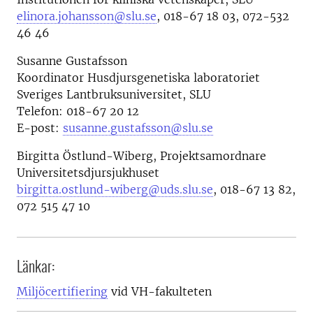
elinora.johansson@slu.se
,
018-67 18 03, 072-532
46 46
Susanne Gustafsson
Koordinator Husdjursgenetiska laboratoriet
Sveriges Lantbruksuniversitet, SLU
Telefon: 018-67 20 12
E-post:
susanne.gustafsson@slu.se
Birgitta Östlund-Wiberg,
Projektsamordnare
Universitetsdjursjukhuset
birgitta.ostlund-wiberg@uds.slu.se
, 018-67 13 82,
072 515 47 10
Länkar:
Miljöcertifiering
vid VH-fakulteten