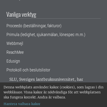
Vanliga verktyg
Proceedo (beställningar, fakturor)
Primula (ledighet, sjukanmälan, lönespec m.m.)
Webbmejl
ReachMee
Edusign
Protokoll och beslutslistor
SLU, Sveriges lantbruksuniversitet, har
verksamhet över hela Sverige. Huvudorter är
Denna webbplats använder kakor (cookies), som lagras i din
Alnarp, Uppsala och Umeå.
SLU är
webbläsare. Vissa kakor är nödvändiga för att webbplatsen
miljöcertifierat enligt ISO 14001. •
Telefon:
ska fungera korrekt. Andra är valbara.
018-67 10 00 • Org nr: 202100-2817 •
Om
Hantera valbara kakor