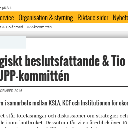
e på SLU
ervice
Organisation & styrning
Riktade sidor
Nyhet
nde & Tio år med LUPP-kommittén
giskt beslutsfattande & Tio
UPP-kommittén
ECEMBER 2016
m i samarbete mellan KSLA, KCF och Institutionen för eko
 står föreläsningar och diskussioner om strategier och
de inom lantbruket. Dessutom får vi en återblick över 1