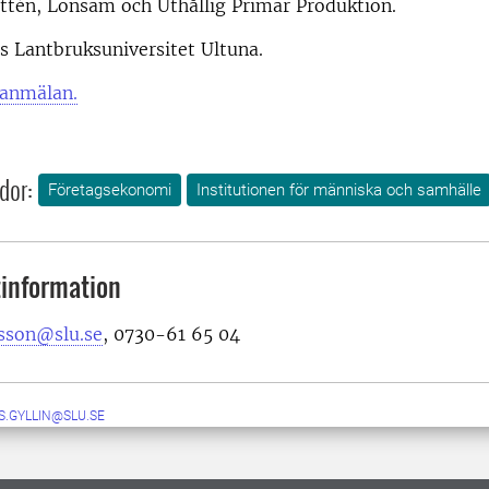
én, Lönsam och Uthållig Primär Produktion.
es Lantbruksuniversitet Ultuna.
anmälan.
dor:
Företagsekonomi
Institutionen för människa och samhälle
information
sson@slu.se
, 0730-61 65 04
S.GYLLIN@SLU.SE