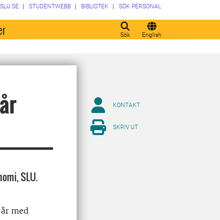
SLU.SE
STUDENTWEBB
BIBLIOTEK
SÖK PERSONAL
er
Sök
English
 år
KONTAKT
SKRIV UT
nomi, SLU.
0 år med