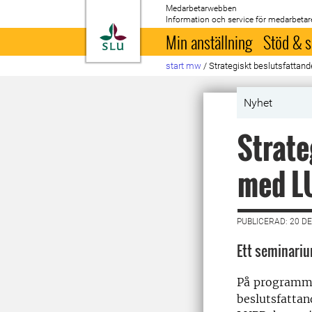
Medarbetarwebben
Information och service för medarbetar
Till startsida
Min anställning
Stöd & s
start mw
/
Strategiskt beslutsfatta
Nyhet
Strate
med L
PUBLICERAD: 20 D
Ett seminariu
På programmet
beslutsfattan