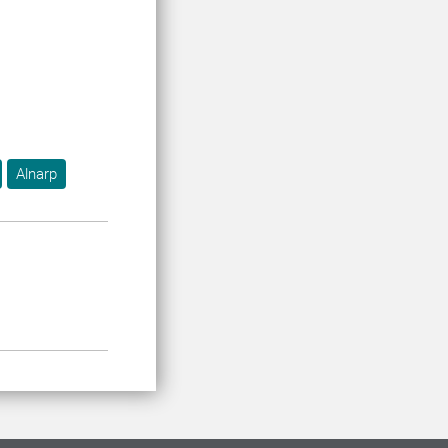
Alnarp